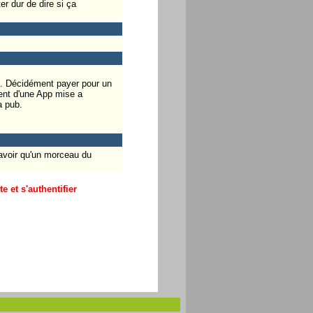
er dur de dire si ça
du. Décidément payer pour un
ment d'une App mise a
a pub.
'avoir qu'un morceau du
 et s'authentifier