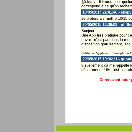
@skypy : 6 Euros pour quelqu'u
correspond à ce qu'on recher
19/05/2015 22:41:46 - skypy
Je préfèrerais mettre 10/15 e
20/05/2015 12:36:09 - offft
Bonjour
Une App très pratique pour ce
travail, n'est pas dans la men
disposition gratuitement, son
Publié via l'application Smartphone 
20/05/2015 19:36:21 - quom
visuellement ça me rappelle l
département ! 6€ n'est pas cher
Dorénavant pour p