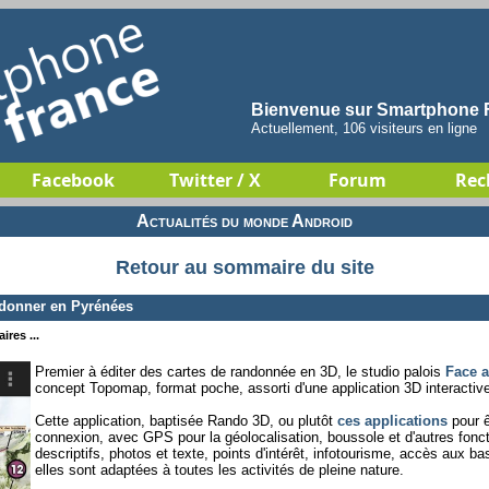
Bienvenue sur Smartphone F
Actuellement, 106 visiteurs en ligne
Facebook
Twitter / X
Forum
Rec
Actualités du monde Android
Retour au sommaire du site
donner en Pyrénées
ires ...
Premier à éditer des cartes de randonnée en 3D, le studio palois
Face 
concept Topomap, format poche, assorti d'une application 3D interacti
Cette application, baptisée Rando 3D, ou plutôt
ces applications
pour ê
connexion, avec GPS pour la géolocalisation, boussole et d'autres fonc
descriptifs, photos et texte, points d'intérêt, infotourisme, accès aux
elles sont adaptées à toutes les activités de pleine nature.