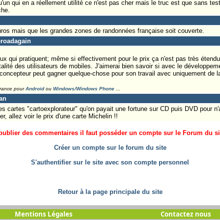
n qui en a réellement utilité ce n'est pas cher mais le truc est que sans test
che.
uros mais que les grandes zones de randonnées française soit couverte.
heroadagain
ux qui pratiquent; même si effectivement pour le prix ça n'est pas très éten
talité des utilisateurs de mobiles. J'aimerai bien savoir si avec le développe
 concepteur peut gagner quelque-chose pour son travail avec uniquement de l
France pour
Android
ou
Windows/Windows Phone
...
an
es cartes "cartoexplorateur" qu'on payait une fortune sur CD puis DVD pour n
, allez voir le prix d'une carte Michelin !!
ublier des commentaires il faut posséder un compte sur le Forum du site
Créer un compte sur le forum du site
S'authentifier sur le site avec son compte personnel
Retour à la page principale du site
Mentions Légales
Contactez nous