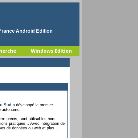
rance Android Edition
herche
Windows Edition
au Sud
a développé le premier
ve autonome.
tre précis, sont utilisables hors
tions pratiques… Avec intégration de
 bases de données ou web et plus…