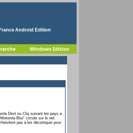
rance Android Edition
herche
Windows Edition
rola Dext ou Cliq suivant les pays a
Motorola Blur" circule sur le net.
n'hésitent pas à les décortiquer pour