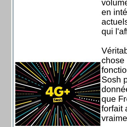
volume
en int
actuel
qui l'a
Vérita
chose 
foncti
Sosh p
donnée
que Fr
forfai
vraime