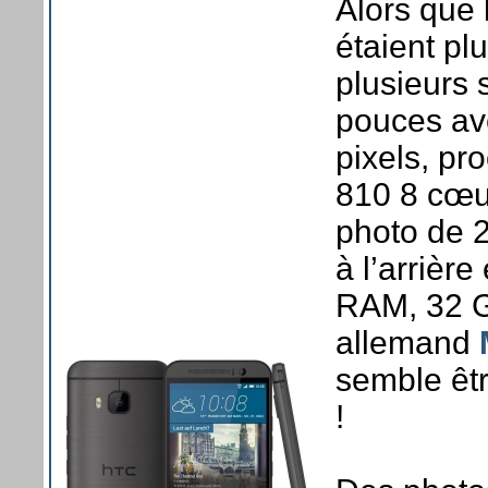
Alors que 
étaient p
plusieurs 
pouces av
pixels, p
810 8 cœu
photo de 
à l’arrièr
RAM, 32 Go
allemand
semble êtr
!