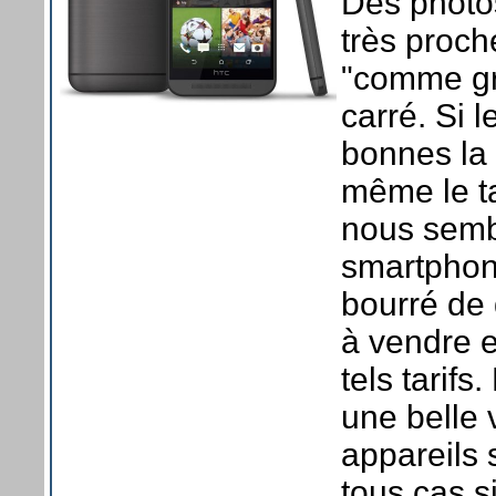
Des photos
très proc
"comme gr
carré. Si 
bonnes la 
même le ta
nous semb
smartphone
bourré de 
à vendre 
tels tarif
une belle v
appareils 
tous cas si