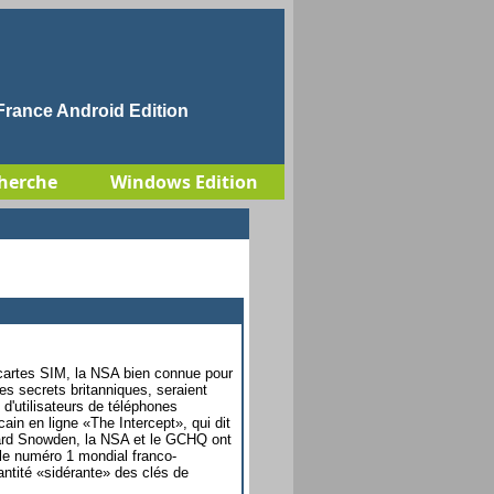
rance Android Edition
herche
Windows Edition
 cartes SIM, la NSA bien connue pour
s secrets britanniques, seraient
 d'utilisateurs de téléphones
ain en ligne «The Intercept», qui dit
ard Snowden, la NSA et le GCHQ ont
 le numéro 1 mondial franco-
antité «sidérante» des clés de