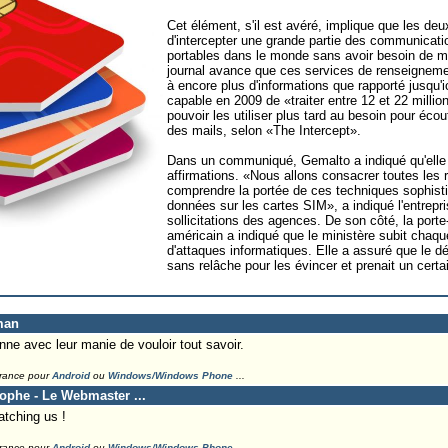
Cet élément, s'il est avéré, implique que les de
d'intercepter une grande partie des communicat
portables dans le monde sans avoir besoin de me
journal avance que ces services de renseignemen
à encore plus d'informations que rapporté jusqu'
capable en 2009 de «traiter entre 12 et 22 milli
pouvoir les utiliser plus tard au besoin pour éco
des mails, selon «The Intercept».
Dans un communiqué, Gemalto a indiqué qu'elle 
affirmations. «Nous allons consacrer toutes les 
comprendre la portée de ces techniques sophistiq
données sur les cartes SIM», a indiqué l'entrep
sollicitations des agences. De son côté, la port
américain a indiqué que le ministère subit chaque
d'attaques informatiques. Elle a assuré que le dé
sans relâche pour les évincer et prenait un cer
man
e avec leur manie de vouloir tout savoir.
France pour
Android
ou
Windows/Windows Phone
...
tophe - Le Webmaster ...
tching us !
France pour
Android
ou
Windows/Windows Phone
...