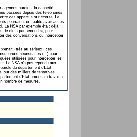
ux agences auraient la capacité
ions passées depuis des téléphones
ttre ces appareils sur écoute. Le
ts pourraient en réalité avoir accès
ici. La NSA par exemple était déjà
ons de clefs par seconde», pour
uter des conversations ou intercepter
prenait «très au sérieux» ces
ressources nécessaires (...) pour
uées utilisées pour intercepter les
rise. La NSA n'a pas répondu aux
e-parole du département d'Etat
 jour des milliers de tentatives
partement d'Etat américain travaillait
tain nombre de mesures.