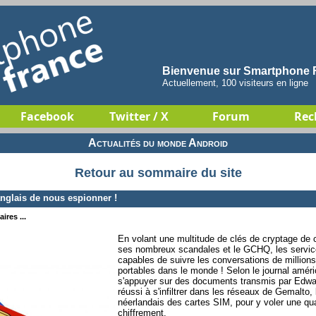
Bienvenue sur Smartphone F
Actuellement, 100 visiteurs en ligne
Facebook
Twitter / X
Forum
Rec
Actualités du monde Android
Retour au sommaire du site
nglais de nous espionner !
ires ...
En volant une multitude de clés de cryptage de
ses nombreux scandales et le GCHQ, les service
capables de suivre les conversations de millions
portables dans le monde ! Selon le journal améric
s'appuyer sur des documents transmis par Edw
réussi à s'infiltrer dans les réseaux de Gemalto,
néerlandais des cartes SIM, pour y voler une qu
chiffrement.