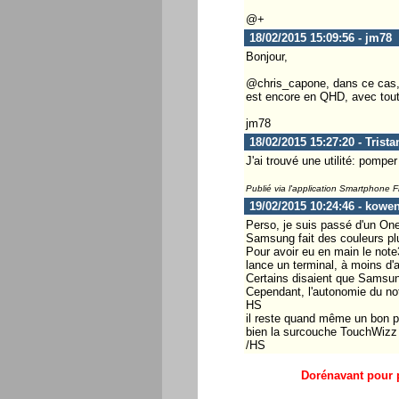
@+
18/02/2015 15:09:56 - jm78
Bonjour,
@chris_capone, dans ce cas, c'
est encore en QHD, avec tout
jm78
18/02/2015 15:27:20 - Trist
J'ai trouvé une utilité: pomper 
Publié via l'application Smartphone 
19/02/2015 10:24:46 - kowen
Perso, je suis passé d'un One
Samsung fait des couleurs plus
Pour avoir eu en main le note3 
lance un terminal, à moins d'a
Certains disaient que Samsung
Cependant, l'autonomie du note
HS
il reste quand même un bon po
bien la surcouche TouchWizz 
/HS
Dorénavant pour p