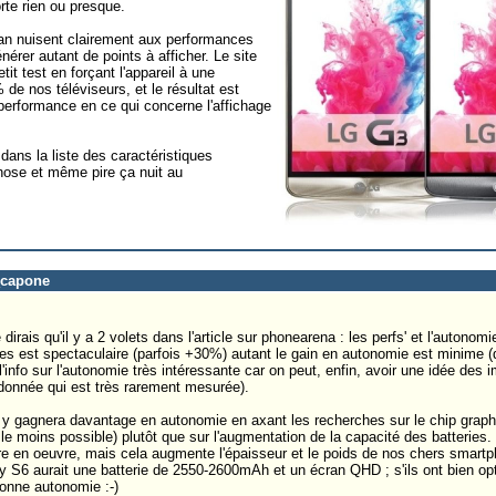
rte rien ou presque.
ran nuisent clairement aux performances
nérer autant de points à afficher. Le site
tit test en forçant l'appareil à une
de nos téléviseurs, et le résultat est
performance en ce qui concerne l'affichage
 dans la liste des caractéristiques
chose et même pire ça nuit au
_capone
 dirais qu'il y a 2 volets dans l'article sur phonearena : les perfs' et l'autonomi
es est spectaculaire (parfois +30%) autant le gain en autonomie est minime (
l'info sur l'autonomie très intéressante car on peut, enfin, avoir une idée des
 (donnée qui est très rarement mesurée).
on y gagnera davantage en autonomie en axant les recherches sur le chip graphi
moins possible) plutôt que sur l'augmentation de la capacité des batteries. 
re en oeuvre, mais cela augmente l'épaisseur et le poids de nos chers smart
y S6 aurait une batterie de 2550-2600mAh et un écran QHD ; s'ils ont bien opti
onne autonomie :-)