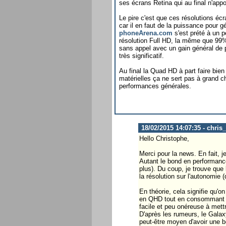
ses écrans Retina qui au final n'appo
Le pire c'est que ces résolutions éc
car il en faut de la puissance pour gé
phoneArena.com
s'est prété à un pe
résolution Full HD, la même que 99% 
sans appel avec un gain général de 
très significatif.
Au final la Quad HD à part faire bien
matérielles ça ne sert pas à grand 
performances générales.
18/02/2015 14:07:35 - chris
Hello Christophe,
Merci pour la news. En fait, je
Autant le bond en performanc
plus). Du coup, je trouve que 
la résolution sur l'autonomie
En théorie, cela signifie qu'
en QHD tout en consommant le 
facile et peu onéreuse à mett
D'après les rumeurs, le Galax
peut-être moyen d'avoir une b