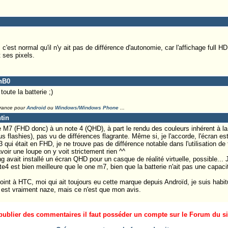
est normal qu'il n'y ait pas de différence d'autonomie, car l'affichage full H
 ses pixels.
anB0
toute la batterie ;)
France pour
Android
ou
Windows/Windows Phone
...
tin
 M7 (FHD donc) à un note 4 (QHD), à part le rendu des couleurs inhérent à la 
 flashies), pas vu de différences flagrante. Même si, je l'accorde, l'écran es
qui était en FHD, je ne trouve pas de différence notable dans l'utilisation de t
voir une loupe on y voit strictement rien ^^
 avait installé un écran QHD pour un casque de réalité virtuelle, possible... 
4 est bien meilleure que le one m7, bien que la batterie n'ait pas une capacit
int à HTC, moi qui ait toujours eu cette marque depuis Androïd, je suis habi
est vraiment naze, mais ce n'est que mon avis.
ublier des commentaires il faut posséder un compte sur le Forum du site