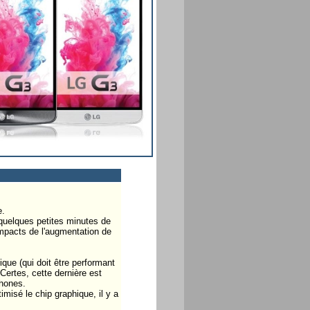
e.
quelques petites minutes de
 impacts de l'augmentation de
que (qui doit être performant
Certes, cette dernière est
phones.
misé le chip graphique, il y a