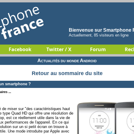
Bienvenue sur Smartphone F
Actuellement, 85 visiteurs en ligne
Facebook
Twitter / X
Forum
Rec
Actualités du monde Android
Retour au sommaire du site
 un smartphone ?
ires ...
 de miser sur "des caractéristiques haut
 type Quad HD qui offre une résolution de
op, est ce réellement utile dans la vie de
 aux performances de l'appareil. En ce qui
ésolution sur un si petit écran on trouve à
utile. Une mode introduite par Apple avec