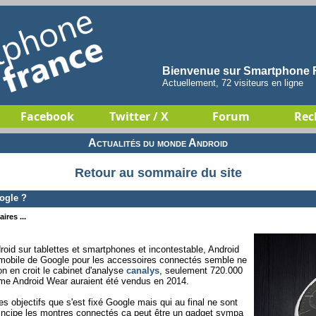
Bienvenue sur Smartphone F
Actuellement, 72 visiteurs en ligne
Facebook
Twitter / X
Forum
Rec
Actualités du monde Android
Retour au sommaire du site
ogle ?
ires ...
oid sur tablettes et smartphones et incontestable, Android
mobile de Google pour les accessoires connectés semble ne
n en croit le cabinet d'analyse
canalys
, seulement 720.000
ème Android Wear auraient été vendus en 2014.
s objectifs que s'est fixé Google mais qui au final ne sont
principe les montres connectés ça peut être un gadget sympa