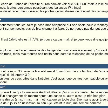
carte de France de l'obésité où l'on pouvait voir que AUTEUIL était la ville où 
nce. (certes personnes possédant des balances Withings)
e disait récemment qu'avec les photos géolocalisées on donnait des renseign
z
nchement tous les soirs je pose mon téléphone sur son socle pour le recharger 
ent sur son socle, pas de branchement à faire. Je ne trouve pas du tout que ce
l est 17h45 elle est à 75%, je trouve ça pas mal, et je peux vous dire que je 
es appli comme Facer permette de changer de montre aussi souvent qu'on veu
 de trucs, mais avoir toutes ses notifs sans sortir le téléphone de sa poche m
chio
rtout la moto 360 avec le bracelet métal 18mm comme sur la photo de l'artic
"que" du bluetooth 3.0
 plus de ceux cités dans l'article), c'est aussi que ce n'est compatible qu'av
tion!
er81
 Gear Live qui tourne sous Android Wear et j'en suis enchanté ! Je ne recom
d'un changement de montre après une casse ou autre c'est un très bon plan .
eins d'infos (sms, mms, mail, notification) en toute discrétion sans avoir à sor
 de 3 jours en utilisation soutenu (je l’éteint la nuit) me semble correcte ...