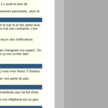
il y avait le plus de
ements personnels, alors là
la nuit et je fais pareil avec
 soit une contrainte, c'est
reçois des notifications
t en changeant son aspect. On
oi ça me va très bien.
le) mais mon Honor 3 Outdoor
ec une partie du parc
manderais pas l'achat d'une
tir son téléphone est un gros