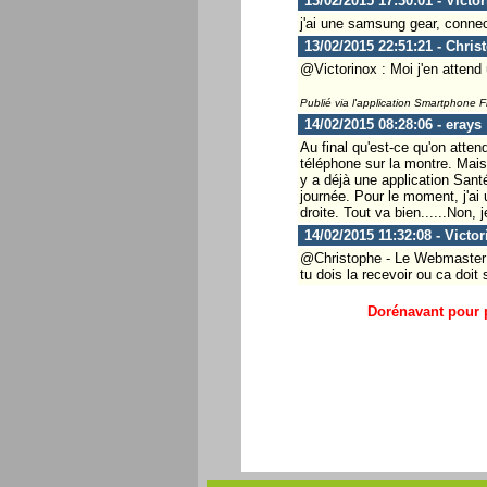
13/02/2015 17:30:01 - Victo
j'ai une samsung gear, connect
13/02/2015 22:51:21 - Chris
@Victorinox : Moi j'en atten
Publié via l'application Smartphone 
14/02/2015 08:28:06 - erays
Au final qu'est-ce qu'on atte
téléphone sur la montre. Mais 
y a déjà une application Sant
journée. Pour le moment, j'a
droite. Tout va bien......Non,
14/02/2015 11:32:08 - Victor
@Christophe - Le Webmaster ..
tu dois la recevoir ou ca doit s
Dorénavant pour p