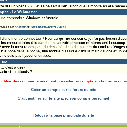
rinox
é sur un xperia Z3... et sa ne sert a rien. sinon que la montre en elle même e
tophe - Le Webmaster ...
d une compatible Windows et Android.
France pour
Android
ou
Windows/Windows Phone
...
nd d'une montre connectée ? Pour ce qui me concerne, je n'ai pas besoin d'avoi
les mesures liées à la santé et à l'activité physique m'intéressent beaucoup. Il
é avec la mesure des pas, du dénivelé, de la distance et du nombre d'étages 
i un iPhone dans la poche, une montre classique dans la main gauche et un W
 je ne suis pas hypochondriaque.
inox
. c'est a dire?
ortir et tu attends ?
ublier des commentaires il faut posséder un compte sur le Forum du site
Créer un compte sur le forum du site
S'authentifier sur le site avec son compte personnel
Retour à la page principale du site