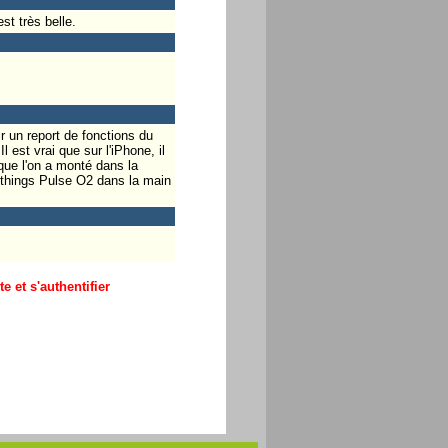
st très belle.
r un report de fonctions du
 est vrai que sur l'iPhone, il
que l'on a monté dans la
ithings Pulse O2 dans la main
 et s'authentifier