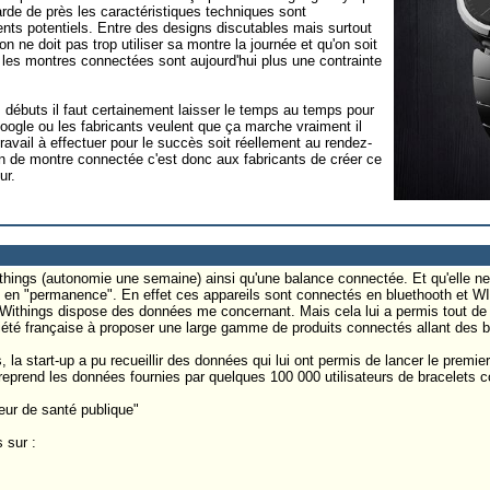
rde de près les caractéristiques techniques sont
ients potentiels. Entre des designs discutables mais surtout
n ne doit pas trop utiliser sa montre la journée et qu'on soit
, les montres connectées sont aujourd'hui plus une contrainte
s débuts il faut certainement laisser le temps au temps pour
ogle ou les fabricants veulent que ça marche vraiment il
avail à effectuer pour le succès soit réellement au rendez-
in de montre connectée c'est donc aux fabricants de créer ce
ur.
hings (autonomie une semaine) ainsi qu'une balance connectée. Et qu'elle ne
é en "permanence". En effet ces appareils sont connectés en bluethooth et WI
i Withings dispose des données me concernant. Mais cela lui a permis tout d
iété française à proposer une large gamme de produits connectés allant des 
 la start-up a pu recueillir des données qui lui ont permis de lancer le premier
reprend les données fournies par quelques 100 000 utilisateurs de bracelets 
eur de santé publique"
 sur :