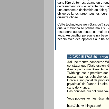
dans l'ère du temps, quand on y rega
certainement loin de l'attente des cl
une autonomie déplorable qui fait qu'o
obligé de la recharger tous les jours
qu'autre chose.
Cette technologie n'en étant qu'à se
que la mayonnaise prenne mais si Go
reste sans aucun doute pas mal de tr
vous. Aujourd'hui personne n'a beso
besoin avec des appareils à la haute
12/02/2015 17:35:56 - erays
J'ai une montre connectée Wit
constater que j'étais espionn
d'autre part à ma Boxe. Ains
"Withings est la première soc
passant par les babyphones.
Grâce à son panel de produits,
physique" de France. Le site 
carte de France.
Des données qui ont "une val
Vous pouvez voir les résultats
http://obs.withings.com/