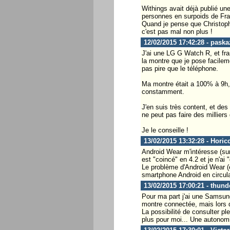
Withings avait déjà publié une 
personnes en surpoids de Fra
Quand je pense que Christoph
c'est pas mal non plus !
12/02/2015 17:42:28 - paska
J'ai une LG G Watch R, et fra
la montre que je pose facilem
pas pire que le téléphone.
Ma montre était a 100% à 9h, I
constamment.
J'en suis très content, et d
ne peut pas faire des milliers
Je le conseille !
13/02/2015 13:32:28 - Horic
Android Wear m'intéresse (su
est "coincé" en 4.2 et je n'ai 
Le problème d'Android Wear (en
smartphone Android en circula
13/02/2015 17:00:21 - thund
Pour ma part j'ai une Samsung
montre connectée, mais lors 
La possibilité de consulter pl
plus pour moi... Une autonomie