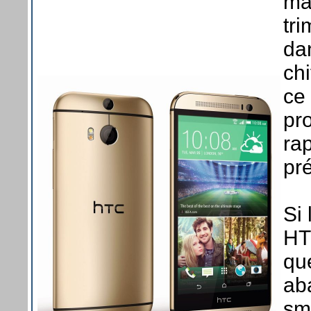
ma
tr
da
ch
ce
pr
ra
pr
Si 
HT
qu
ab
sm