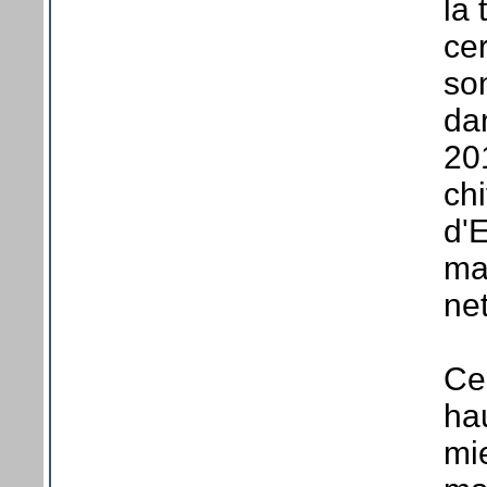
la 
ce
so
dan
20
chi
d'E
ma
ne
Ce 
hau
mi