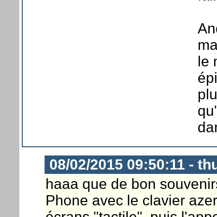
An
ma
le 
ép
pl
qu'
da
08/02/2015 09:50:11 - t
haaa que de bon souveni
Phone avec le clavier azer
écrans "tactile", puis l'app