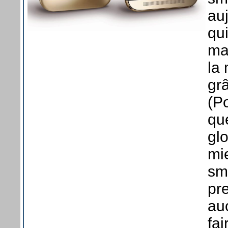
au
qu
mar
la
gr
(P
qu
glo
mi
sm
pr
auc
fai