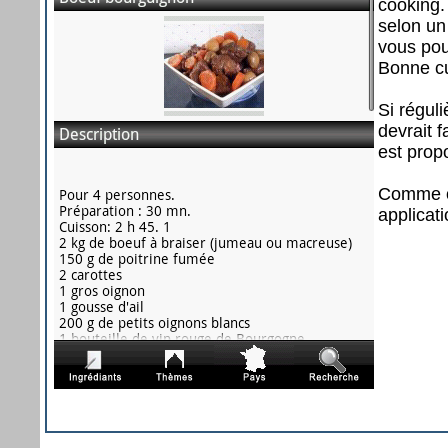
cooking.
selon un
vous pou
Bonne cu
Si régul
devrait f
est prop
Comme on
applicati