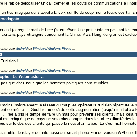
re le fait de délocaliser un call center et les couts de communications à l'inter
 un truc magique qui s'appelle la voix sur IP, du coup, rien à foutre des tarifs 
heroadagain
quand j'ai reçu le mail de Free j'ai cru rêver. Une petite info en passant les c
s certains pays étrangers concernent la Chine. Mais Hong Kong en est exclue c
France pour
Android
ou
Windows/Windows Phone
...
0
unisien ! .....
France pour
Android
ou
Windows/Windows Phone
...
tophe - Le Webmaster ...
 a pas que chez nous que les hommes politiques sont stupides!
France pour
Android
ou
Windows/Windows Phone
...
 moins intégralement le réseau du coup les opérateurs tunisien répercute le p
ont de même..... Seul hic au delà de cette augmentation (jusqu'à multiplié x10
.... Free a pris le temps de faire un mail pour prévenir ses clients, mais cela f
 il est indiqué que ce pays ne sera plus compris dans les offres illimité des la 
us sur le dos des clients qui passe le nouvel an la bas. La c'est mal-honnête
rait utile de relayer cet info aussi sur smart phone France version WPhone. Il