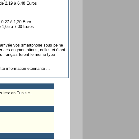
 de 2,19 à 6,48 Euros
e 0,27 à 1,20 Euro
e 1,05 à 7,00 Euros
 arrivée vos smartphone sous peine
er ces augmentations, celles-ci étant
rs français feront le même type
te information étonnante ...
s irez en Tunisie...