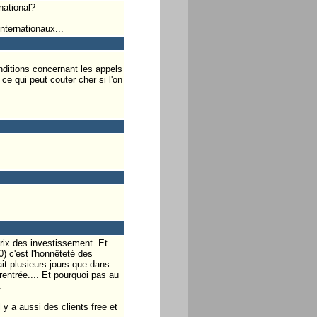
national?
internationaux...
onditions concernant les appels
e qui peut couter cher si l'on
rix des investissement. Et
) c'est l'honnêteté des
ait plusieurs jours que dans
rentrée.... Et pourquoi pas au
.
 y a aussi des clients free et