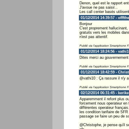
Denon, quel est le rapport ent
J'avoue ne pas saisir...
Les call center basés utilisent
01/12/2014 14:39:57 - offft
Bonjour
C'est proprement hallucinant, 
gratuits vers les mobiles dan
n'est pas attentif.
Publié via l'application Smartphone 
01/12/2014 18:24:56 - vathi1
Dites merci au gouvernement T
Publié via l'application Smartphone 
01/12/2014 18:42:59 - Chris
@vathi10 : Ça rassure il n'y
Publié via l'application Smartphone 
02/12/2014 06:31:45 - kerike
Apparemment il refont plus ou
forcement nous operateur en f
différentes operateur français
les condition tarifaire de SFR
passage se faire un peu de so
@Christophe, je pense qu'il se