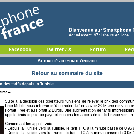
Bienvenue sur Smartphone F
Actuellement, 97 visiteurs en ligne
Facebook
Twitter / X
Forum
Rec
Actualités du monde Android
Retour au sommaire du site
des tarifs depuis la Tunisie
ires ...
Suite à la décision des opérateurs tunisiens de relever le prix des commu
Free Mobile nous informe qu'à compter du 1er janvier 2015 une nouvelle bro
Forfait Free et au Forfait 2 Euros. Une augmentation de tarifs impression
appels émis depuis ce pays et non pas les appels émis de France vers la 
Concernant les appels voix :
- Depuis la Tunisie vers la Tunisie, le tarif TTC à la minute passe de 0,95
- Depuis la Tunisie vers la France, le tarif TTC à la minute passe de 0,95