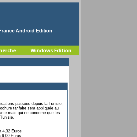
rance Android Edition
herche
Windows Edition
nications passées depuis la Tunisie,
chure tarifaire sera appliquée au
nante mais qui ne concerne que les
Tunisie.
 à 4,32 Euros
 à 6,00 Euros