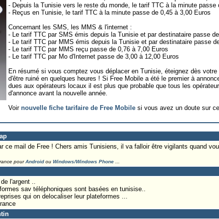
- Depuis la Tunisie vers le reste du monde, le tarif TTC à la minute passe
- Reçus en Tunisie, le tarif TTC à la minute passe de 0,45 à 3,00 Euros
Concernant les SMS, les MMS & l'internet :
- Le tarif TTC par SMS émis depuis la Tunisie et par destinataire passe d
- Le tarif TTC par MMS émis depuis la Tunisie et par destinataire passe d
- Le tarif TTC par MMS reçu passe de 0,76 à 7,00 Euros
- Le tarif TTC par Mo d'Internet passe de 3,00 à 12,00 Euros
En résumé si vous comptez vous déplacer en Tunisie, éteignez dès votre
d'être ruiné en quelques heures ! Si Free Mobile a été le premier à annonc
dues aux opérateurs locaux il est plus que probable que tous les opérateu
d'annonce avant la nouvelle année.
Voir
nouvelle fiche tarifaire de Free Mobile
si vous avez un doute sur cet
Lap
r ce mail de Free ! Chers amis Tunisiens, il va falloir être vigilants quand vou
France pour
Android
ou
Windows/Windows Phone
...
de l'argent ..
formes sav téléphoniques sont basées en tunisise..
eprises qui on delocaliser leur plateformes ...
france
tin