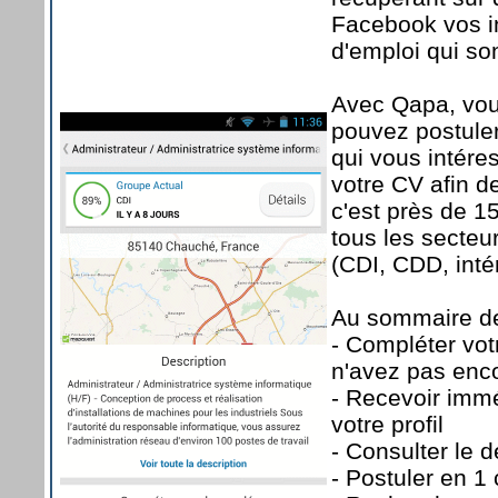
Facebook vos inf
d'emploi qui son
Avec Qapa, vou
pouvez postuler 
qui vous intére
votre CV afin d
c'est près de 1
tous les secteur
(CDI, CDD, inté
Au sommaire des
- Compléter votr
n'avez pas enc
- Recevoir immé
votre profil
- Consulter le 
- Postuler en 1 