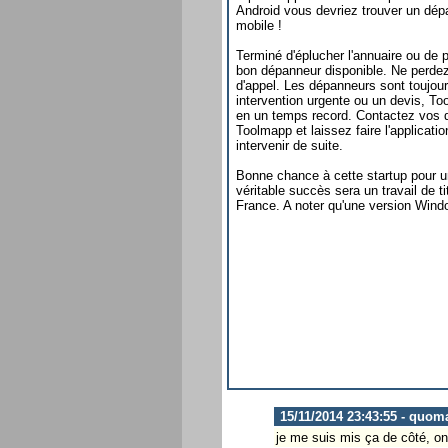
Android vous devriez trouver un dép
mobile !
Terminé d'éplucher l'annuaire ou de 
bon dépanneur disponible. Ne perde
d'appel. Les dépanneurs sont toujou
intervention urgente ou un devis, To
en un temps record. Contactez vos d
Toolmapp et laissez faire l'applicatio
intervenir de suite.
Bonne chance à cette startup pour u
véritable succès sera un travail de 
France. A noter qu'une version Win
15/11/2014 23:43:55 - quom
je me suis mis ça de côté, on 