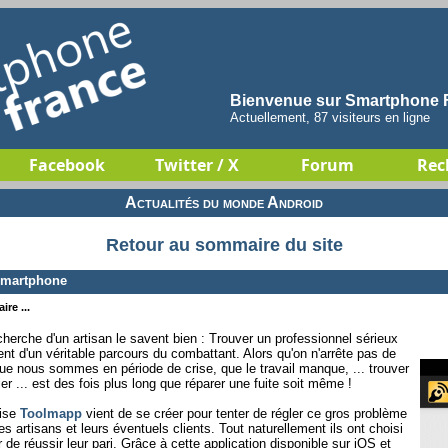
Bienvenue sur Smartphone F
Actuellement, 87 visiteurs en ligne
Facebook
Twitter / X
Forum
Rec
Actualités du monde Android
Retour au sommaire du site
 smartphone
re ...
cherche d'un artisan le savent bien : Trouver un professionnel sérieux
nt d'un véritable parcours du combattant. Alors qu'on n'arrête pas de
ue nous sommes en période de crise, que le travail manque, ... trouver
ier ... est des fois plus long que réparer une fuite soit même !
oise
Toolmapp
vient de se créer pour tenter de régler ce gros problème
es artisans et leurs éventuels clients. Tout naturellement ils ont choisi
r de réussir leur pari. Grâce à cette application disponible sur iOS et