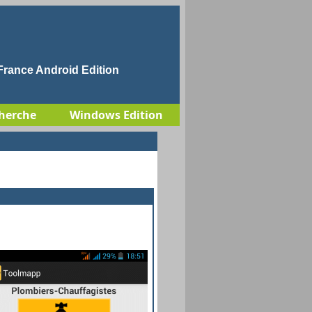
rance Android Edition
herche
Windows Edition