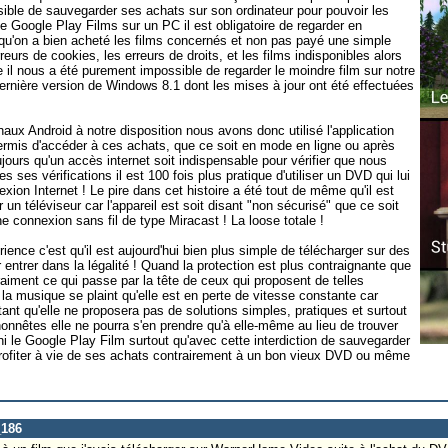
sible de sauvegarder ses achats sur son ordinateur pour pouvoir les
e Google Play Films sur un PC il est obligatoire de regarder en
 qu'on a bien acheté les films concernés et non pas payé une simple
rreurs de cookies, les erreurs de droits, et les films indisponibles alors
e il nous a été purement impossible de regarder le moindre film sur notre
ernière version de Windows 8.1 dont les mises à jour ont été effectuées
aux Android à notre disposition nous avons donc utilisé l'application
permis d'accéder à ces achats, que ce soit en mode en ligne ou après
jours qu'un accès internet soit indispensable pour vérifier que nous
 ses vérifications il est 100 fois plus pratique d'utiliser un DVD qui lui
xion Internet ! Le pire dans cet histoire a été tout de même qu'il est
 un téléviseur car l'appareil est soit disant "non sécurisé" que ce soit
 connexion sans fil de type Miracast ! La loose totale !
rience c'est qu'il est aujourd'hui bien plus simple de télécharger sur des
r entrer dans la légalité ! Quand la protection est plus contraignante que
raiment ce qui passe par la tête de ceux qui proposent de telles
e la musique se plaint qu'elle est en perte de vitesse constante car
ant qu'elle ne proposera pas de solutions simples, pratiques et surtout
honnêtes elle ne pourra s'en prendre qu'à elle-même au lieu de trouver
i le Google Play Film surtout qu'avec cette interdiction de sauvegarder
profiter à vie de ses achats contrairement à un bon vieux DVD ou même
_186