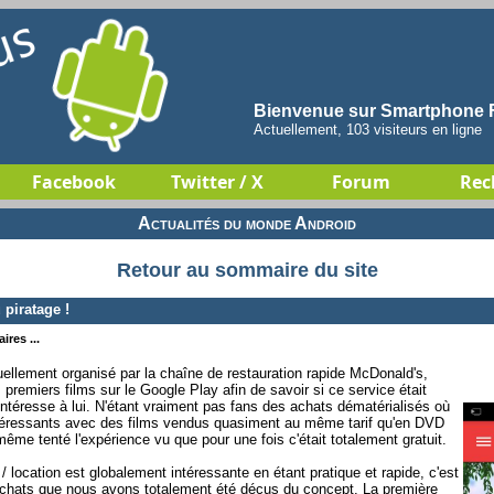
Bienvenue sur Smartphone F
Actuellement, 103 visiteurs en ligne
Facebook
Twitter / X
Forum
Rec
Actualités du monde Android
Retour au sommaire du site
piratage !
ires ...
ellement organisé par la chaîne de restauration rapide McDonald's,
premiers films sur le Google Play afin de savoir si ce service était
'intéresse à lui. N'étant vraiment pas fans des achats dématérialisés où
 intéressants avec des films vendus quasiment au même tarif qu'en DVD
me tenté l'expérience vu que pour une fois c'était totalement gratuit.
 / location est globalement intéressante en étant pratique et rapide, c'est
achats que nous avons totalement été déçus du concept. La première