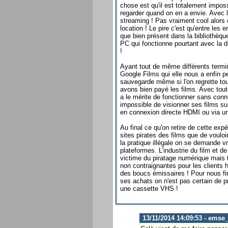
chose est qu'il est totalement impos
regarder quand on en a envie. Avec l
streaming ! Pas vraiment cool alors
location ! Le pire c'est qu'entre les e
que bien présent dans la bibliothèqu
PC qui fonctionne pourtant avec la d
!
Ayant tout de même différents termin
Google Films qui elle nous a enfin 
sauvegarde même si l'on regrette tou
avons bien payé les films. Avec toutes
a le mérite de fonctionner sans conne
impossible de visionner ses films sur
en connexion directe HDMI ou via une
Au final ce qu'on retire de cette expé
sites pirates des films que de vouloi
la pratique illégale on se demande v
plateformes. L'industrie du film et d
victime du piratage numérique mais t
non contraignantes pour les clients 
des boucs émissaires ! Pour nous fin
ses achats on n'est pas certain de 
une cassette VHS !
13/11/2014 14:09:53 - emse