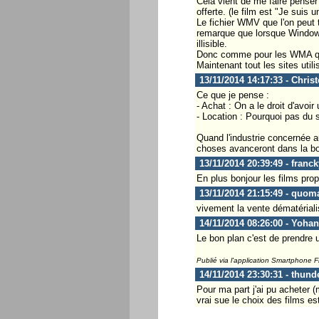
Celà vient de me faire penser
offerte. (le film est "Je suis 
Le fichier WMV que l'on peut t
remarque que lorsque Windows M
illisible.
Donc comme pour les WMA qui p
Maintenant tout les sites utili
13/11/2014 14:17:33 - Chris
Ce que je pense :
- Achat : On a le droit d'avoi
- Location : Pourquoi pas du 
Quand l'industrie concernée au
choses avanceront dans la bon
13/11/2014 20:39:49 - franc
En plus bonjour les films pro
13/11/2014 21:15:49 - quom
vivement la vente dématérialis
14/11/2014 08:26:00 - Yoha
Le bon plan c'est de prendre 
Publié via l'application Smartphone 
14/11/2014 23:30:31 - thund
Pour ma part j'ai pu acheter (
vrai sue le choix des films est