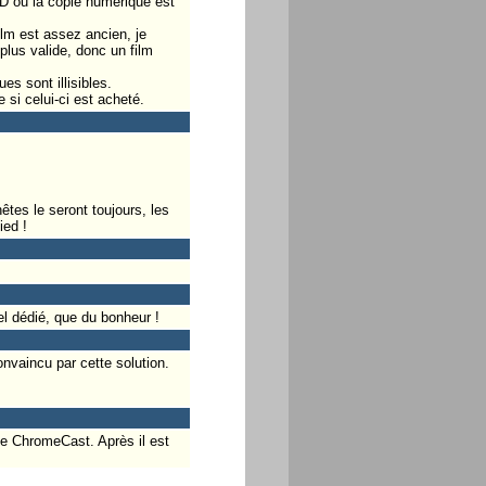
VD ou la copie numérique est
ilm est assez ancien, je
plus valide, donc un film
s sont illisibles.
e si celui-ci est acheté.
êtes le seront toujours, les
ied !
el dédié, que du bonheur !
nvaincu par cette solution.
 le ChromeCast. Après il est