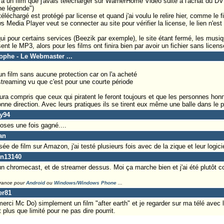
 à un film que j'avais télécharger sur WarnerHome Video suite à l'achat du D
une légende")
éléchargé est protégé par license et quand j'ai voulu le relire hier, comme le f
edia Player veut se connecter au site pour vérifier la license, le lien n'est 
our certains services (Beezik par exemple), le site étant fermé, les musique
sent le MP3, alors pour les films ont finira bien par avoir un fichier sans licens
tophe - Le Webmaster ...
r un film sans aucune protection car on l'a acheté
streaming vu que c'est pour une courte période
ra compris que ceux qui piratent le feront toujours et que les personnes honn
ne direction. Avec leurs pratiques ils se tirent eux même une balle dans le p
ky94
poses une fois gagné....
an
ée de film sur Amazon, j'ai testé plusieurs fois avec de la zique et leur logici
nn13140
un chromecast, et de streamer dessus. Moi ça marche bien et j'ai été plutôt co
France pour
Android
ou
Windows/Windows Phone
...
er81
merci Mc Do) simplement un film "after earth" et je regarder sur ma télé avec
 plus que limité pour ne pas dire pourrit.