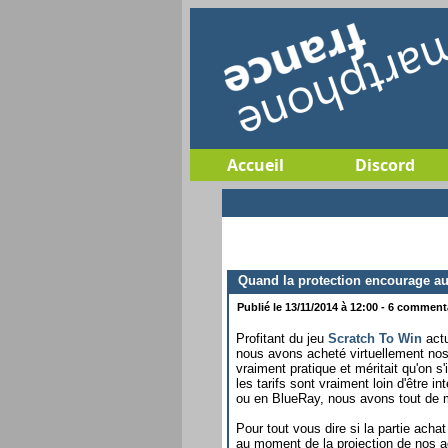
Accueil
Discord
Quand la protection encourage au 
Publié le 13/11/2014 à 12:00 - 6 commenta
Profitant du jeu
Scratch To Win
actu
nous avons acheté virtuellement nos 
vraiment pratique et méritait qu'on s
les tarifs sont vraiment loin d'être
ou en BlueRay, nous avons tout de mê
Pour tout vous dire si la partie achat
au moment de la projection de nos 