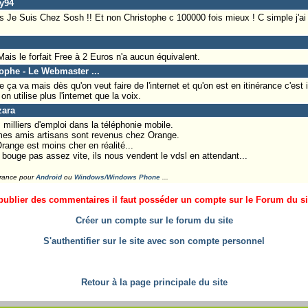
ky94
is Je Suis Chez Sosh !! Et non Christophe c 100000 fois mieux ! C simple j'ai 
Mais le forfait Free à 2 Euros n'a aucun équivalent.
tophe - Le Webmaster ...
ça va mais dès qu'on veut faire de l'internet et qu'on est en itinérance c'est
n utilise plus l'internet que la voix.
zara
milliers d'emploi dans la téléphonie mobile.
s mes amis artisans sont revenus chez Orange.
ange est moins cher en réalité...
a bouge pas assez vite, ils nous vendent le vdsl en attendant...
France pour
Android
ou
Windows/Windows Phone
...
ublier des commentaires il faut posséder un compte sur le Forum du site
Créer un compte sur le forum du site
S'authentifier sur le site avec son compte personnel
Retour à la page principale du site