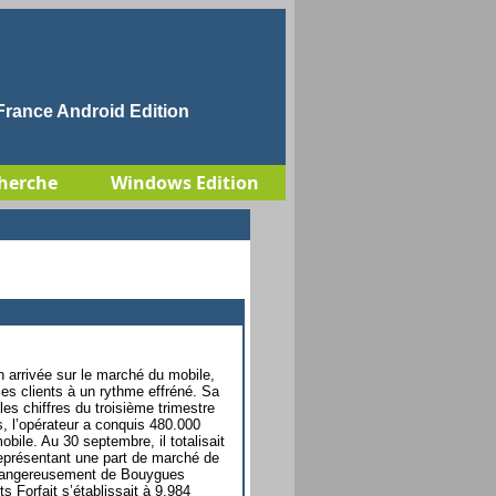
rance Android Edition
herche
Windows Edition
n arrivée sur le marché du mobile,
les clients à un rythme effréné. Sa
les chiffres du troisième trimestre
s, l’opérateur a conquis 480.000
bile. Au 30 septembre, il totalisait
 représentant une part de marché de
dangereusement de Bouygues
s Forfait s’établissait à 9,984