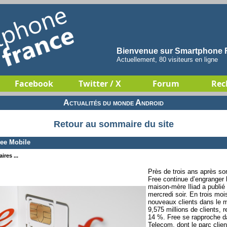
Bienvenue sur Smartphone F
Actuellement, 80 visiteurs en ligne
Facebook
Twitter / X
Forum
Rec
Actualités du monde Android
Retour au sommaire du site
ree Mobile
ires ...
Près de trois ans après so
Free continue d’engranger 
maison-mère Iliad a publié 
mercredi soir. En trois moi
nouveaux clients dans le mo
9,575 millions de clients,
14 %. Free se rapproche 
Telecom, dont le parc client