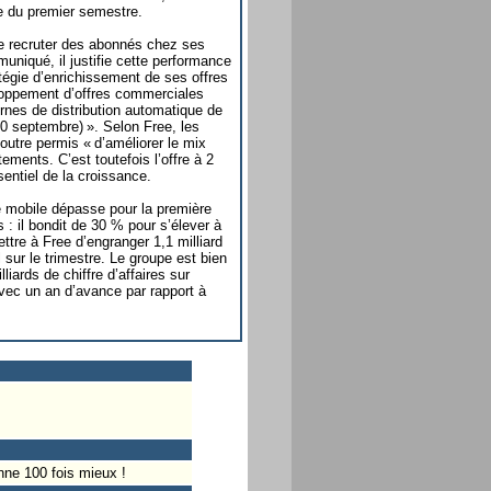
ue du premier semestre.
e recruter des abonnés chez ses
niqué, il justifie cette performance
atégie d’enrichissement de ses offres
loppement d’offres commerciales
rnes de distribution automatique de
0 septembre) ». Selon Free, les
outre permis « d’améliorer le mix
ements. C’est toutefois l’offre à 2
sentiel de la croissance.
le mobile dépasse pour la première
s : il bondit de 30 % pour s’élever à
ttre à Free d’engranger 1,1 milliard
 sur le trimestre. Le groupe est bien
lliards de chiffre d’affaires sur
avec un an d’avance par rapport à
nne 100 fois mieux !