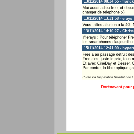
13/11/2014 08:34:55 - franc
Moi aussi adieu free, et depu
changer de telephone ;-)
13/11/2014 13:31:58 - erays
Vous faîtes allusion à la 4G. 
13/11/2014 14:10:27 - Chris
@erays : Pour téléphoner Free 
les smartphones d'aujourd'hui o
15/11/2014 12:41:00 - hyper
Free a au passage détruit des 
Free c'est juste le prix, tou
Et avec CinéDay et Deezer, Or
Par contre, la fibre optique ç
Publié via l'application Smartphone 
Dorénavant pour p