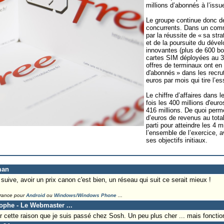
millions d’abonnés à l’iss
Le groupe continue donc d
concurrents. Dans un commu
par la réussite de « sa str
et de la poursuite du déve
innovantes (plus de 600 bo
cartes SIM déployées au 3
offres de terminaux ont en 
d'abonnés » dans les recrut
euros par mois qui tire l’es
Le chiffre d’affaires dans 
fois les 400 millions d'euro
416 millions. De quoi perme
d’euros de revenus au total
parti pour atteindre les 4 mi
l’ensemble de l’exercice, 
ses objectifs initiaux.
man
 suive, avoir un prix canon c'est bien, un réseau qui suit ce serait mieux !
France pour
Android
ou
Windows/Windows Phone
...
tophe - Le Webmaster ...
ur cette raison que je suis passé chez Sosh. Un peu plus cher ... mais fonctio