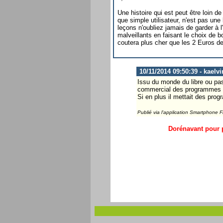
Une histoire qui est peut être loin d
que simple utilisateur, n'est pas u
leçons n'oubliez jamais de garder à l
malveillants en faisant le choix de b
coutera plus cher que les 2 Euros de
10/11/2014 09:50:39 - kaelvi
Issu du monde du libre ou pas,
commercial des programmes iss
Si en plus il mettait des pro
Publié via l'application Smartphone 
Dorénavant pour p