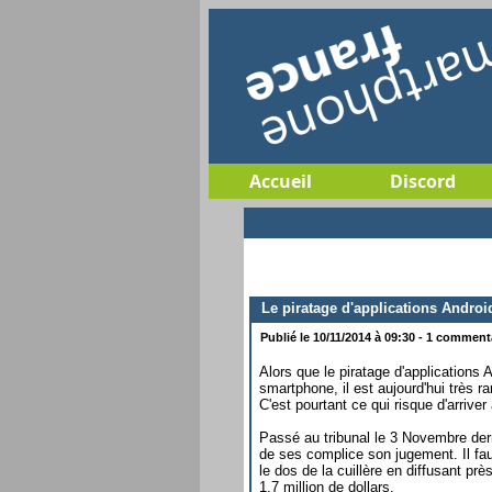
Accueil
Discord
Le piratage d'applications Androi
Publié le 10/11/2014 à 09:30 - 1 commentai
Alors que le piratage d'applications
smartphone, il est aujourd'hui très
C'est pourtant ce qui risque d'arriver
Passé au tribunal le 3 Novembre dern
de ses complice son jugement. Il fau
le dos de la cuillère en diffusant pr
1,7 million de dollars.