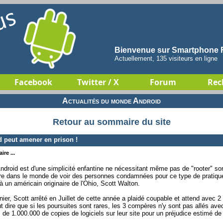
Bienvenue sur Smartphone F
Actuellement, 135 visiteurs en ligne
Facebook
Twitter / X
Forum
Rec
Actualités du monde Android
Retour au sommaire du site
d peut amener en prison !
re ...
 Android est d'une simplicité enfantine ne nécessitant même pas de "rooter" so
 rare dans le monde de voir des personnes condamnées pour ce type de pratiqu
 à un américain originaire de l'Ohio, Scott Walton.
ier, Scott arrêté en Juillet de cette année a plaidé coupable et attend avec 2
t dire que si les poursuites sont rares, les 3 compères n'y sont pas allés ave
ès de 1.000.000 de copies de logiciels sur leur site pour un préjudice estimé de