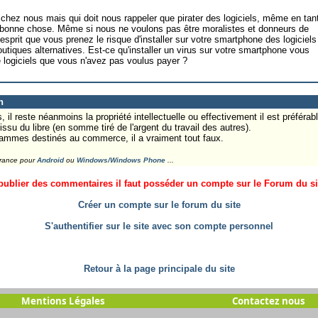
e chez nous mais qui doit nous rappeler que pirater des logiciels, même en tan
ne bonne chose. Même si nous ne voulons pas être moralistes et donneurs de
'esprit que vous prenez le risque d'installer sur votre smartphone des logiciels
outiques alternatives. Est-ce qu'installer un virus sur votre smartphone vous
 logiciels que vous n'avez pas voulus payer ?
n
 il reste néanmoins la propriété intellectuelle ou effectivement il est préférab
u du libre (en somme tiré de l'argent du travail des autres).
grammes destinés au commerce, il a vraiment tout faux.
France pour
Android
ou
Windows/Windows Phone
...
ublier des commentaires il faut posséder un compte sur le Forum du site
Créer un compte sur le forum du site
S'authentifier sur le site avec son compte personnel
Retour à la page principale du site
Mentions Légales
Contactez nous