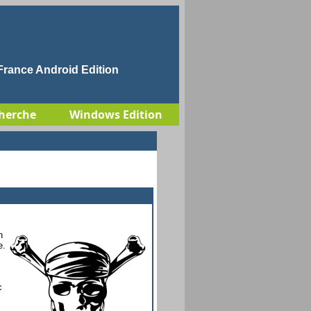
rance Android Edition
herche
Windows Edition
n
e.
c