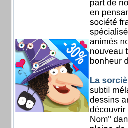
part de no
en pensan
société f
spécialisé
animés no
nouveau ti
bonheur d
La sorciè
subtil mél
dessins a
découvrir
Nom" dans