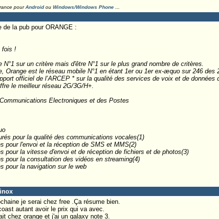
France pour
Android
ou
Windows/Windows Phone
...
ire de la pub pour ORANGE :
fois !
re N°1 sur un critère mais d'être N°1 sur le plus grand nombre de critères.
e, Orange est le réseau mobile N°1 en étant 1er ou 1er ex-æquo sur 246 des 
rapport officiel de l’ARCEP * sur la qualité des services de voix et de donnée
ffre le meilleur réseau 2G/3G/H+.
es Communications Electroniques et des Postes
uo
urés pour la qualité des communications vocales(1)
s pour l'envoi et la réception de SMS et MMS(2)
 pour la vitesse d'envoi et de réception de fichiers et de photos(3)
s pour la consultation des vidéos en streaming(4)
s pour la navigation sur le web
rinox
rochaine je serai chez free .Ça résume bien.
coast autant avoir le prix qui va avec.
rfait chez orange et j'ai un galaxy note 3.