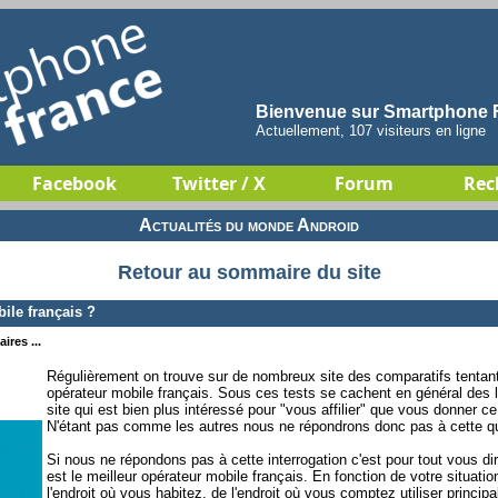
Bienvenue sur Smartphone F
Actuellement, 107 visiteurs en ligne
Facebook
Twitter / X
Forum
Rec
Actualités du monde Android
Retour au sommaire du site
ile français ?
ires ...
Régulièrement on trouve sur de nombreux site des comparatifs tentant
opérateur mobile français. Sous ces tests se cachent en général des li
site qui est bien plus intéressé pour "vous affilier" que vous donner 
N'étant pas comme les autres nous ne répondrons donc pas à cette qu
Si nous ne répondons pas à cette interrogation c'est pour tout vous dir
est le meilleur opérateur mobile français. En fonction de votre situati
l'endroit où vous habitez, de l'endroit où vous comptez utiliser principa