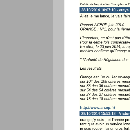
Publié via l'application Smartphone 
28/10/2014 10:07:10 - erays
Allez je me lance, je vais fa
Rapport ACERP juin 2014
ORANGE : N°1, pour la 4ème 
L'important, ce n'est pas d'êt
Pour la 4ème fois consécutiv
En effet, le 23 juin 2014, le 
mobiles confirme qu'Orange o
* l'Autorité de Régulation d
Les résultats
Orange est 1er ou 1er ex-aeq
sur 104 des 105 critères mes
sur 35 des 36 critères mesuré
sur 54 des 54 critères mesurés
sur 27 des 27 critères mesuré
sur 15 des 18 critères mesuré
http://www.arcep.fr/
28/10/2014 15:53:18 - Victo
orange j'y suis , et l’année p
tant qu'a avoir un service low
je suis routier, j'ai un gros fo