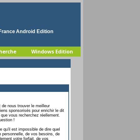
rance Android Edition
herche
Windows Edition
 de nous trouver le meilleur
ens sponsorisés pour enrichir le dit
ce que vous recherchez réellement.
estion !
e qu'il est impossible de dire quel
on personnelle, de vos besoins, de
lement votre forfait, de vos