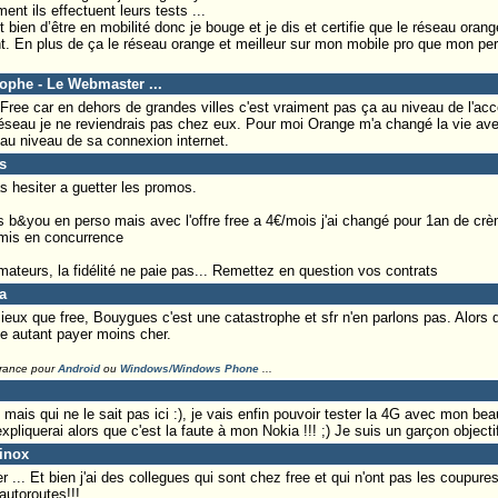
t ils effectuent leurs tests ...
 bien d’être en mobilité donc je bouge et je dis et certifie que le réseau orang
nt. En plus de ça le réseau orange et meilleur sur mon mobile pro que mon per
tophe - Le Webmaster ...
ree car en dehors de grandes villes c'est vraiment pas ça au niveau de l'ac
réseau je ne reviendrais pas chez eux. Pour moi Orange m'a changé la vie av
 au niveau de sa connexion internet.
s
s hesiter a guetter les promos.
ais b&you en perso mais avec l'offre free a 4€/mois j'ai changé pour 1an de crè
mis en concurrence
teurs, la fidélité ne paie pas... Remettez en question vos contrats
a
ux que free, Bouygues c'est une catastrophe et sfr n'en parlons pas. Alors qui
 autant payer moins cher.
France pour
Android
ou
Windows/Windows Phone
...
mais qui ne le sait pas ici :), je vais enfin pouvoir tester la 4G avec mon be
xpliquerai alors que c'est la faute à mon Nokia !!! ;) Je suis un garçon objectif
rinox
... Et bien j'ai des collegues qui sont chez free et qui n'ont pas les coupure
autoroutes!!!