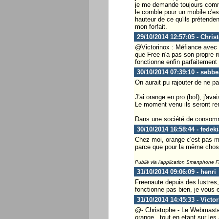
je me demande toujours commen
le comble pour un mobile c'est
hauteur de ce qu'ils prétende
mon forfait.
29/10/2014 12:57:05 - Chris
@Victorinox : Méfiance avec F
que Free n'a pas son propre 
fonctionne enfin parfaitement
30/10/2014 07:39:10 - sebbe
On aurait pu rajouter de ne pa
J'ai orange en pro (bof), j'av
Le moment venu ils seront re
Dans une société de consomma
30/10/2014 16:58:44 - fedeki
Chez moi, orange c'est pas mie
parce que pour la même chose
Publié via l'application Smartphone 
31/10/2014 09:06:09 - henri
Freenaute depuis des lustres, 
fonctionne pas bien, je vous e
31/10/2014 14:45:33 - Victo
@- Christophe - Le Webmaster 
orange , tout en etant sur les 