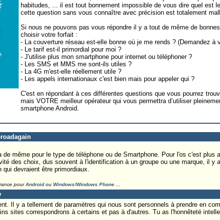
habitudes, ... il est tout bonnement impossible de vous dire quel est l
cette question sans vous connaître avec précision est totalement ma
Si nous ne pouvons pas vous répondre il y a tout de même de bonnes
choisir votre forfait :
- La couverture réseau est-elle bonne où je me rends ? (Demandez à
- Le tarif est-il primordial pour moi ?
- J'utilise plus mon smartphone pour internet ou téléphoner ?
- Les SMS et MMS me sont-ils utiles ?
- La 4G m'est-elle réellement utile ?
- Les appels internationaux c'est bien mais pour appeler qui ?
C'est en répondant à ces différentes questions que vous pourrez trouv
mais VOTRE meilleur opérateur qui vous permettra d’utiliser pleineme
smartphone Android.
heroadagain
 va de même pour le type de téléphone ou de Smartphone. Pour l'os c'est plus a
ité des choix, dus souvent à l'identification à un groupe ou une marque, il y a
on qui devraient être primordiaux.
France pour
Android
ou
Windows/Windows Phone
...
w
nt. Il y a tellement de paramètres qui nous sont personnels à prendre en com
s sites correspondrons à certains et pas à d'autres. Tu as l'honnêteté intellec