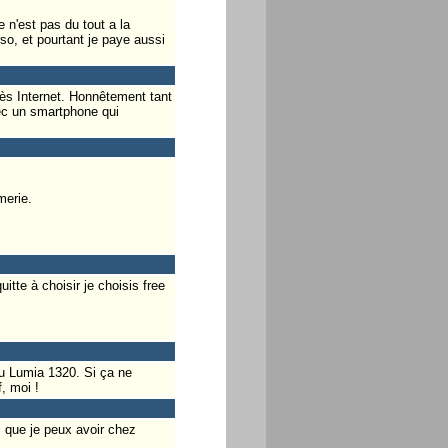
e n'est pas du tout a la
so, et pourtant je paye aussi
cès Internet. Honnêtement tant
ec un smartphone qui
merie.
tte à choisir je choisis free
au Lumia 1320. Si ça ne
, moi !
s que je peux avoir chez