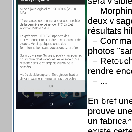
sera visibl
+ Morphing
deux visag
résultats hi
+ Command
photos "sa
+ Retouch
rendre enc
+ ...
En bref une
prouve une
un fabrican
existe cer