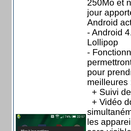
250Mo et n
jour appor
Android ac
- Android 4
Lollipop
- Fonction
permettron
pour prend
meilleures 
+ Suivi de
+ Vidéo do
simultaném
les apparei