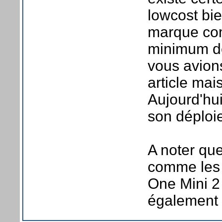
lowcost bie
marque com
minimum de
vous avion
article ma
Aujourd'hu
son déploi
A noter qu
comme les
One Mini 2
également s