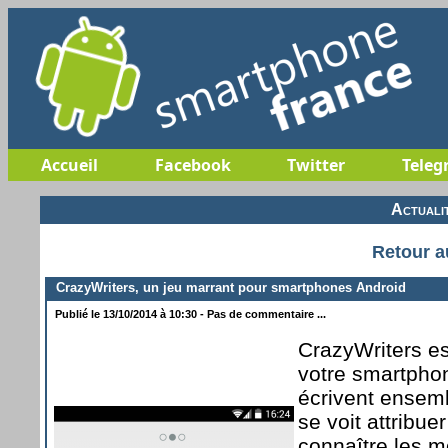
Accueil
Facebook
Twitter
Teleg
Actuali
Retour a
CrazyWriters, un jeu marrant pour smartphones Android
Publié le 13/10/2014 à 10:30 - Pas de commentaire ...
CrazyWriters est
votre smartphon
écrivent ensem
se voit attribue
connaître les m