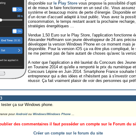
disponible sur
le Play Store
vous propose la possibilité d’op
et de mieux le faire fonctionner en un seul clic. Vous assurez 
système et beaucoup moins de perte d’énergie. Disponible e
d’un écran d’accueil adapté à tout public. Vous avez la possibi
consommation, le temps restant avant la prochaine recharge, 
stratégies énergétiques …
Vendue 1,50 Euro sur le Play Store, l'application fonctionne é
Alexander Hoffmann son jeune développeur de 24 ans précise 
développer la version Windows Phone en ce moment mais je 
disponible. Pour la version iOS ça va être plus compliqué, le
ne me permet pas de faire autant de choses qu'avec la versi
A noter que l'application a été lauréat du Concours des Jeun
en Touraine 2014 et qu'elle a remporté le prix du numérique et 
Concours Lépine en Juin 2014. Smartphone France souhaite 
entrepreneur qui a des idées et n'hésitent pas à s'investir co
réussir. Ça fait vraiment plaisir de voir des personnes qui préf
93
 tester ça sur Windows phone.
France pour
Android
ou
Windows/Windows Phone
...
ublier des commentaires il faut posséder un compte sur le Forum du site
Créer un compte sur le forum du site