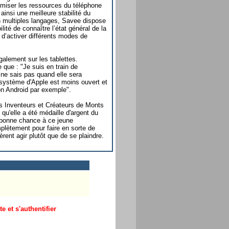
timiser les ressources du téléphone
ainsi une meilleure stabilité du
n multiples langages, Savee dispose
lité de connaître l’état général de la
d’activer différents modes de
galement sur les tablettes.
que : "Je suis en train de
ne sais pas quand elle sera
 système d'Apple est moins ouvert et
on Android par exemple".
es Inventeurs et Créateurs de Monts
qu'elle a été médaille d'argent du
bonne chance à ce jeune
mplètement pour faire en sorte de
èrent agir plutôt que de se plaindre.
 et s'authentifier