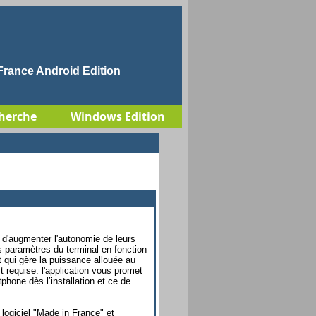
rance Android Edition
herche
Windows Edition
 d'augmenter l'autonomie de leurs
 paramètres du terminal en fonction
t qui gère la puissance allouée au
t requise. l'application vous promet
phone dès l’installation et ce de
logiciel "Made in France" et