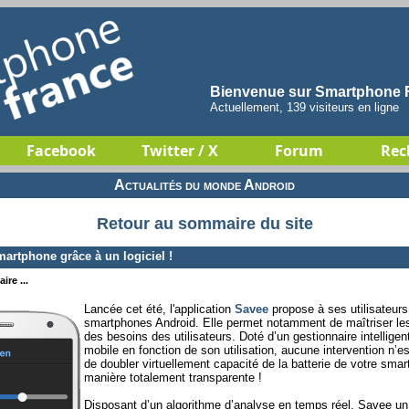
Bienvenue sur Smartphone F
Actuellement, 139 visiteurs en ligne
Facebook
Twitter / X
Forum
Rec
Actualités du monde Android
Retour au sommaire du site
artphone grâce à un logiciel !
ire ...
Lancée cet été, l'application
Savee
propose à ses utilisateurs
smartphones Android. Elle permet notamment de maîtriser les
des besoins des utilisateurs. Doté d’un gestionnaire intelligen
mobile en fonction de son utilisation, aucune intervention n’es
de doubler virtuellement capacité de la batterie de votre smart
manière totalement transparente !
Disposant d’un algorithme d’analyse en temps réel, Savee un 