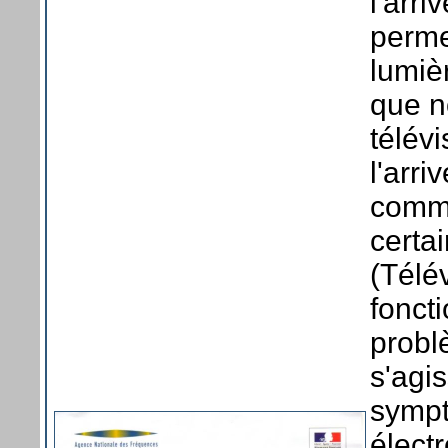
l'arr
permet
lumiè
que n
télévi
l'arr
comme
certa
(Télé
fonct
probl
s'agi
sympt
élect