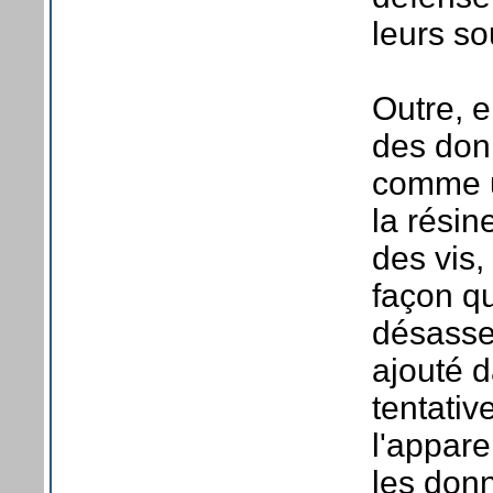
leurs so
Outre, e
des donn
comme un
la résin
des vis,
façon qu
désassem
ajouté 
tentativ
l'appare
les donn