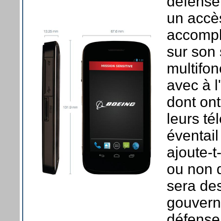
défense 
un accè
accompli
sur son 
multifon
avec à l
dont ont
leurs té
éventail
ajoute-t
ou non d
sera de
gouvern
défense 