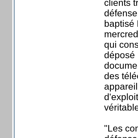
clients 
défense 
baptisé 
mercredi
qui cons
déposé 
documen
des tél
appareil
d'exploi
véritab
"Les co