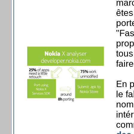
marc
êtes
port
"Fas
prop
tous
fair
En 
le f
nomb
inté
co