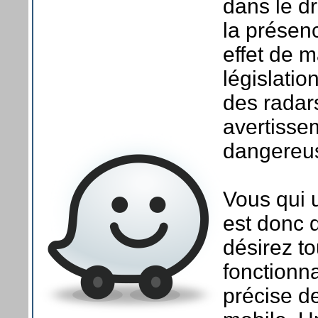
dans le dr
la présen
effet de m
législatio
des radars
avertisse
dangereu
Vous qui u
est donc d
désirez to
fonctionna
précise de