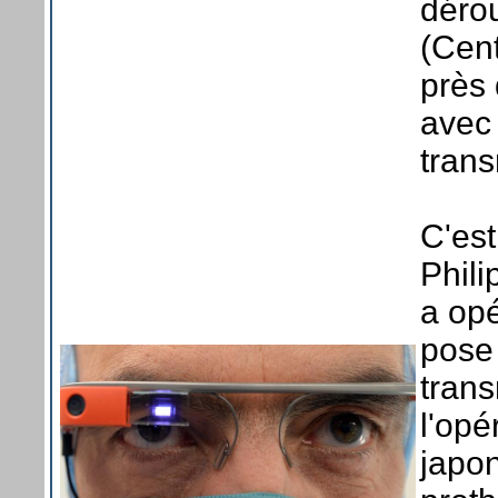
déro
(Cent
près 
avec
trans
C'est
Phili
a opé
pose 
trans
l'opé
japon