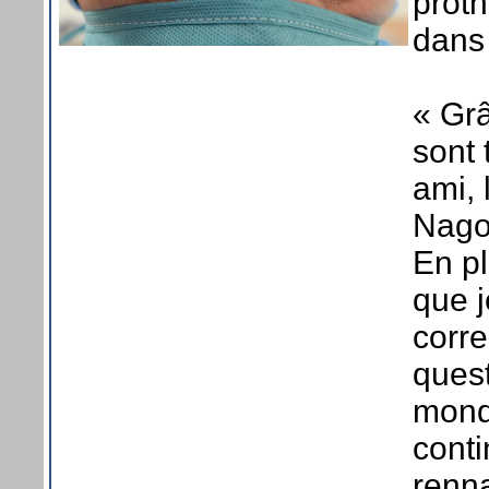
proth
dans
« Gr
sont 
ami, 
Nagoy
En pl
que j
corre
quest
mond
conti
renna