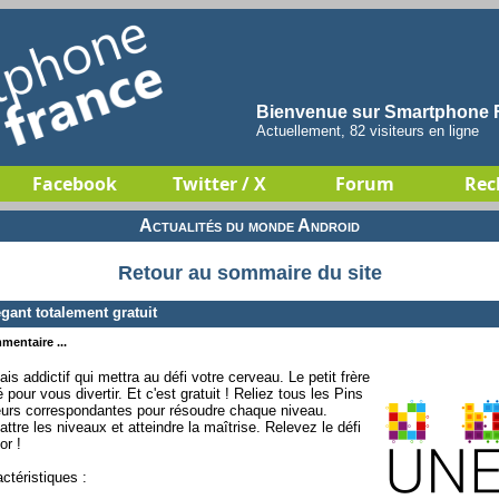
Bienvenue sur Smartphone F
Actuellement, 82 visiteurs en ligne
Facebook
Twitter / X
Forum
Rec
Actualités du monde Android
Retour au sommaire du site
gant totalement gratuit
mentaire ...
is addictif qui mettra au défi votre cerveau. Le petit frère
pour vous divertir. Et c'est gratuit ! Reliez tous les Pins
eurs correspondantes pour résoudre chaque niveau.
attre les niveaux et atteindre la maîtrise. Relevez le défi
or !
ctéristiques :