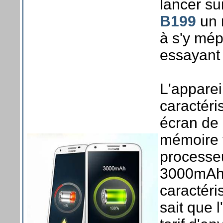
lancer su
B199
un 
à s'y mé
essayant 
L'apparei
caractéri
écran de
mémoire 
processeu
3000mAh,
caractér
sait que 