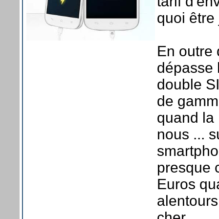
tarif d'e
quoi être 
En outre 
dépasse l
double S
de gamme
quand la
nous ... 
smartpho
presque 
Euros qua
alentours
cher.