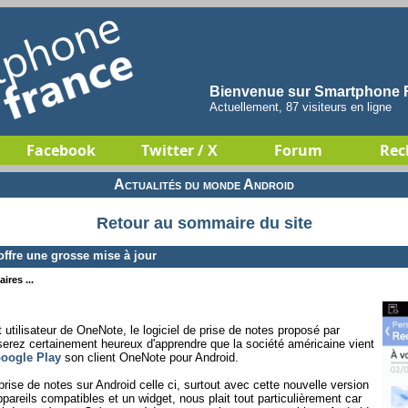
Bienvenue sur Smartphone F
Actuellement, 87 visiteurs en ligne
Facebook
Twitter / X
Forum
Rec
Actualités du monde Android
Retour au sommaire du site
ffre une grosse mise à jour
ires ...
tilisateur de OneNote, le logiciel de prise de notes proposé par
erez certainement heureux d'apprendre que la société américaine vient
Google Play
son client OneNote pour Android.
 prise de notes sur Android celle ci, surtout avec cette nouvelle version
ppareils compatibles et un widget, nous plait tout particulièrement car