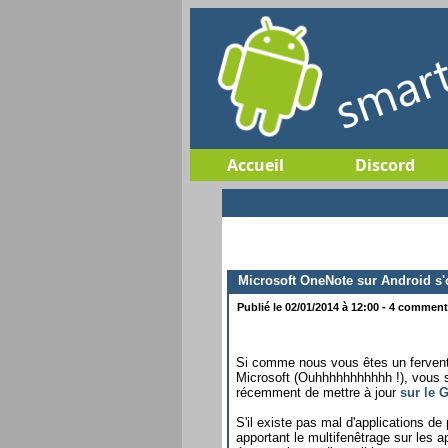
Accueil
Discord
Microsoft OneNote sur Android s'o
Publié le 02/01/2014 à 12:00 - 4 commenta
Si comme nous vous êtes un fervent u
Microsoft (Ouhhhhhhhhhhh !), vous s
récemment de mettre à jour
sur le 
S'il existe pas mal d'applications de
apportant le multifenêtrage sur les a