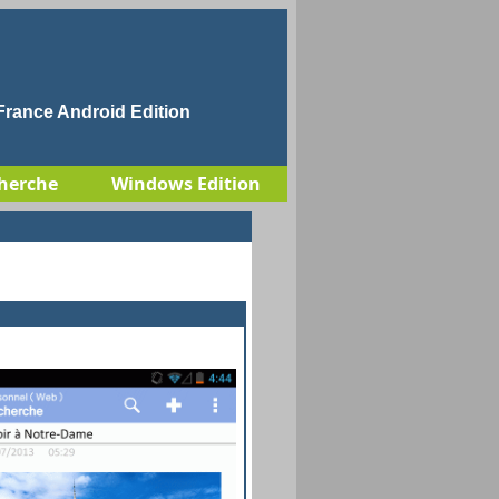
rance Android Edition
herche
Windows Edition