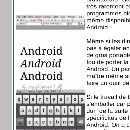
très rarement ex
programmes bie
même disponibl
Android.
Même si les dim
pas à égaler en
de gros portabl
fou de porter l
Android. Un pa
maître même si 
faire un outil de
Si le travail de
s'emballer car p
dur" de la suit
spécificités de
Android. On a c