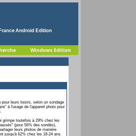
rance Android Edition
herche
Windows Edition
 pour leurs loisirs, selon un sondage
e" à l'usage de l'appareil photo pour
s.
ui grimpe toutefois à 29% chez les
s passés" (pour 56% des sondés),
 partager leurs photos de manière
nt jusqu'à 62% chez les 18-24 ans.