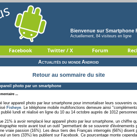
Bienvenue sur Smartphone F
Actuellement, 84 visiteurs en ligne
Facebook
Twitter / X
Forum
Rec
Actualités du monde Android
Retour au sommaire du site
ppareil photo par un smartphone
mentaire ...
leur appareil photo par leur smartphone pour immortaliser leurs souvenirs ou
lisé
Fisheye
. Le téléphone mobile multifonctions demeure ainsi "complémentair
ublié lundi et réalisé en ligne du 10 au 14 octobre auprès de 1012 personne
e 21% à avoir remplacé leur appareil photo par leur smartphone, un chiffre q
otographie reste avant tout un outil "permettant de se souvenir d'événement
 une vraie passion (16%). Les deux tiers des Français interrogés (66%) disent
seul un tiers (33%) les publient sur Facebook. Ce pourcentage monte cependa