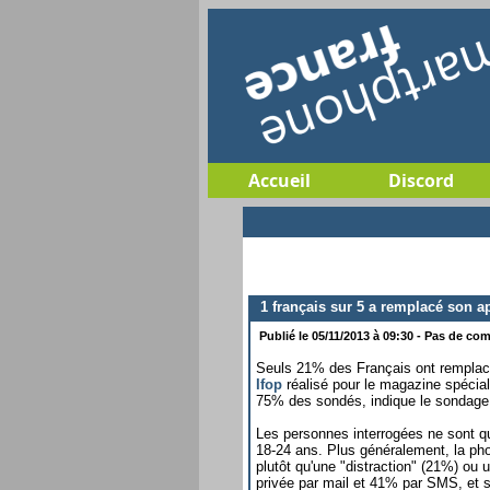
Accueil
Discord
1 français sur 5 a remplacé son a
Publié le 05/11/2013 à 09:30 - Pas de com
Seuls 21% des Français ont remplacé 
Ifop
réalisé pour le magazine spécia
75% des sondés, indique le sondage p
Les personnes interrogées ne sont qu
18-24 ans. Plus généralement, la ph
plutôt qu'une "distraction" (21%) ou
privée par mail et 41% par SMS, et 