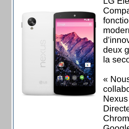
LG Ele
Compan
foncti
modern
d'inno
deux g
la sec
« Nou
collab
Nexus 
Direct
Chrome
Google