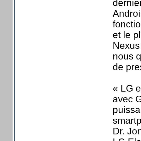
dernie
Androi
fonctio
et le 
Nexus 
nous q
de pre
« LG e
avec G
puissa
smartp
Dr. Jo