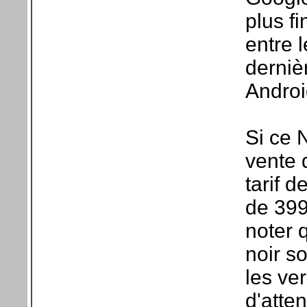
plus fi
entre 
derniè
Androi
Si ce 
vente 
tarif 
de 399
noter 
noir s
les ve
d'atten