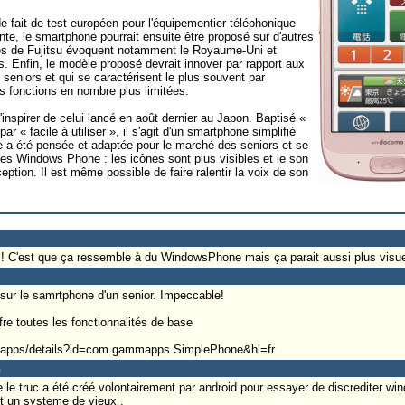
de fait de test européen pour l'équipementier téléphonique
nte, le smartphone pourrait ensuite être proposé sur d'autres
es de Fujitsu évoquent notamment le Royaume-Uni et
. Enfin, le modèle proposé devrait innover par rapport aux
seniors et qui se caractérisent le plus souvent par
es fonctions en nombre plus limitées.
inspirer de celui lancé en août dernier au Japon. Baptisé «
r « facile à utiliser », il s'agit d'un smartphone simplifié
ace a été pensée et adaptée pour le marché des seniors et se
es Windows Phone : les icônes sont plus visibles et le son
eption. Il est même possible de faire ralentir la voix de son
ve ! C'est que ça ressemble à du WindowsPhone mais ça parait aussi plus visue
t) sur le samrtphone d'un senior. Impeccable!
re toutes les fonctionnalités de base
re/apps/details?id=com.gammapps.SimplePhone&hl=fr
n
 le truc a été créé volontairement par android pour essayer de discrediter w
t un systeme de vieux .