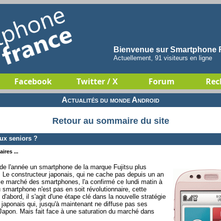
Bienvenue sur Smartphone F
Actuellement, 91 visiteurs en ligne
Facebook
Twitter / X
Forum
Rec
Actualités du monde Android
Retour au sommaire du site
ux seniors ?
ires ...
 de l'année un smartphone de la marque Fujitsu plus
. Le constructeur japonais, qui ne cache pas depuis un an
ur le marché des smartphones, l'a confirmé ce lundi matin à
smartphone n'est pas en soit révolutionnaire, cette
d'abord, il s'agit d'une étape clé dans la nouvelle stratégie
r japonais qui, jusqu'à maintenant ne diffuse pas ses
Japon. Mais fait face à une saturation du marché dans