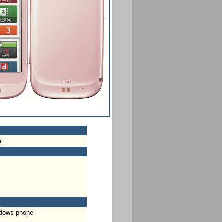
l...
indows phone