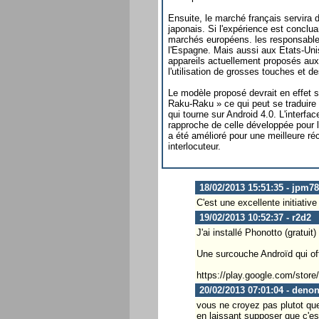
Ensuite, le marché français servira 
japonais. Si l'expérience est conclua
marchés européens. les responsabl
l'Espagne. Mais aussi aux Etats-Unis
appareils actuellement proposés aux 
l'utilisation de grosses touches et d
Le modèle proposé devrait en effet s'
Raku-Raku » ce qui peut se traduire pa
qui tourne sur Android 4.0. L'interf
rapproche de celle développée pour l
a été amélioré pour une meilleure réc
interlocuteur.
18/02/2013 15:51:35 - jpm78
C'est une excellente initiati
19/02/2013 10:52:37 - r2d2
J'ai installé Phonotto (gratui
Une surcouche Androïd qui off
https://play.google.com/sto
20/02/2013 07:01:04 - deno
vous ne croyez pas plutot que
en laissant supposer que c'es