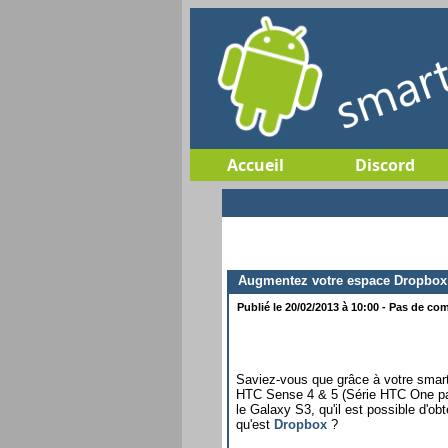
Accueil
Discord
Augmentez votre espace Dropbox 
Publié le 20/02/2013 à 10:00 - Pas de com
Saviez-vous que grâce à votre smart
HTC Sense 4 & 5 (Série HTC One pa
le Galaxy S3, qu'il est possible d'ob
qu'est
Dropbox
?