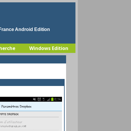
rance Android Edition
herche
Windows Edition