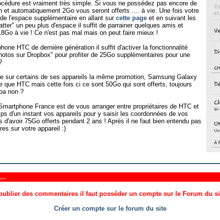
procédure est vraiment très simple. Si vous ne possédez pas encore de
n et automatiquement 2Go vous seront offerts .... à vie. Une fois votre
r de l'espace supplémentaire en allant sur
cette page
et en suivant les
tter" un peu plus d'espace il suffit de parrainer quelques amis et
8Go à vie ! Ce n'est pas mal mais on peut faire mieux !
ne HTC de dernière génération il suffit d'activer la fonctionnalité
otos sur Dropbox" pour profiter de 25Go supplémentaires pour une
?
re sur certains de ses appareils la même promotion, Samsung Galaxy
 que HTC mais cette fois ci ce sont 50Go qui sont offerts, toujours
pa non ?
 Smartphone France est de vous arranger entre propriétaires de HTC et
 d'un instant vos appareils pour y saisir les coordonnées de vos
d'avoir 75Go offerts pendant 2 ans ! Après il ne faut bien entendu pas
es sur votre appareil :)
..
ublier des commentaires il faut posséder un compte sur le Forum du site
Créer un compte sur le forum du site