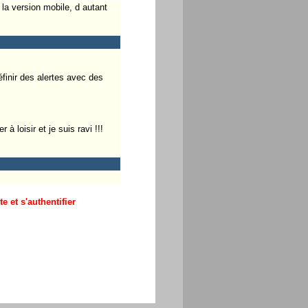
la version mobile, d autant
éfinir des alertes avec des
à loisir et je suis ravi !!!
 et s'authentifier