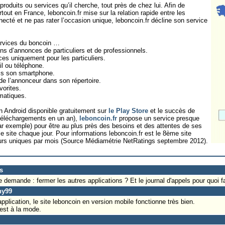
roduits ou services qu’il cherche, tout près de chez lui. Afin de
rtout en France, leboncoin.fr mise sur la relation rapide entre les
nnecté et ne pas rater l’occasion unique, leboncoin.fr décline son service
services du boncoin …
ons d’annonces de particuliers et de professionnels.
ces uniquement pour les particuliers.
il ou téléphone.
uis son smartphone.
de l’annonceur dans son répertoire.
orites.
matiques.
n Android disponible gratuitement sur
le Play Store
et le succès de
e téléchargements en un an),
leboncoin.fr
propose un service presque
exemple) pour être au plus près des besoins et des attentes de ses
 le site chaque jour. Pour informations leboncoin.fr est le 8ème site
teurs uniques par mois (Source Médiamétrie NetRatings septembre 2012).
s
e demande : fermer les autres applications ? Et le journal d'appels pour quoi fa
hy99
application, le site leboncoin en version mobile fonctionne très bien.
est à la mode.