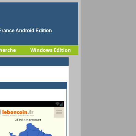
rance Android Edition
herche
Windows Edition