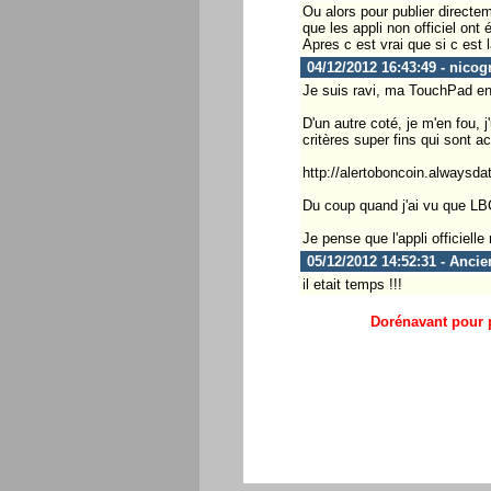
Ou alors pour publier directe
que les appli non officiel ont
Apres c est vrai que si c est l
04/12/2012 16:43:49 - nicogr
Je suis ravi, ma TouchPad en 
D'un autre coté, je m'en fou, 
critères super fins qui sont a
http://alertoboncoin.alwaysdat
Du coup quand j'ai vu que LBC a
Je pense que l'appli officielle
05/12/2012 14:52:31 - Anci
il etait temps !!!
Dorénavant pour p