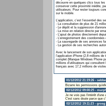
découvre en quelques clics tous les p
conserver cette proximité inédite, pa
utilisateurs. Pour rester toujours co
sur le mobile.
L’application, c’est l’essentiel des 
- La consultation de plus de 21 milli
- Le dépôt et la suppression d'annon
- La mise en relation directe par ema
- L’ajout de photos directement dep
- L’enregistrement des coordonnées 
- La sauvegarde de ses annonces fav
- La gestion de ses recherches auto
Avec le lancement de son applicatio
l’application iPhone (2,8 millions d
complet (Manque Windows Phone par 
millions d’utilisateurs qui consultent
français avec 17,2 millions de visi
01/12/2012 21:19:26 - sebbe
Bizarre les permissions qu'ell
02/12/2012 09:00:25 - murp
Je ne vois pas l'intérêt d'une 
C'est sans doute parce que c'
02/12/2012 19:11:23 - grosg