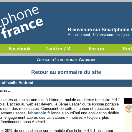
Bienvenue sur Smartphone F
Actuellement, 127 visiteurs en ligne
Facebook
Twitter / X
Forum
Rec
Actualités du monde Android
Retour au sommaire du site
 officielle Android
ires ...
nnectés au moins une fois à l’Internet mobile au dernier trimestre 2012,
mois. L’accès au web est devenu le 3ème usage* du téléphone portable
es sont des mobinautes. Conscient de cette situation et soucieux de
nouveaux usages,
leboncoin.fr
lance aujourd’hui une application dédiée
on engagement auprès des utilisateurs « mobiles » toujours plus
fonctionnent sous Android.
ser 30% de son audience sur le mobile d’ici la fin 2013. L’utilisateur