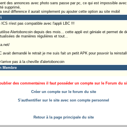
ment des annonces avec photo sans passe par pc, ce qui est impossible avec 
 été supprimé,
a seul difference il aurait simplement pu ajouter cette option au site mobil
i
ICS n'est pas compatible avec l'appli LBC !!!
j'utilise Alertoboncoin depuis des mois... cette appli est géniale et permet de d
ctualisées de manières régulières et tout...
a.net/
vait demandé le retrait je me suis fait un petit APK pour pouvoir la reinstaller 
 n'arrive pas à la cheville d'alertoboncoin
en Membre
ublier des commentaires il faut posséder un compte sur le Forum du site
Créer un compte sur le forum du site
S'authentifier sur le site avec son compte personnel
Retour à la page principale du site