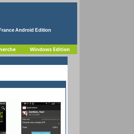
rance Android Edition
herche
Windows Edition