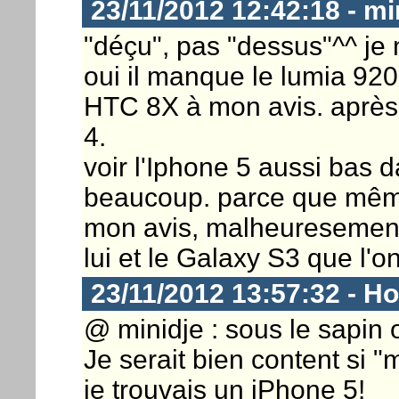
23/11/2012 12:42:18 - mi
"déçu", pas "dessus"^^ je
oui il manque le lumia 920 
HTC 8X à mon avis. après
4.
voir l'Iphone 5 aussi bas
beaucoup. parce que même 
mon avis, malheuresement
lui et le Galaxy S3 que l'on
23/11/2012 13:57:32 - Ho
@ minidje : sous le sapin 
Je serait bien content si 
je trouvais un iPhone 5!