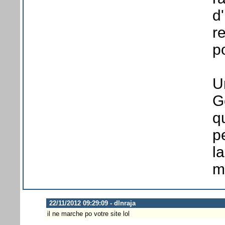
d
r
p
U
G
q
p
l
m
22/11/2012 09:29:09 - dlnraja
il ne marche po votre site lol