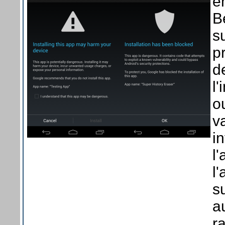
e
B
s
p
d
l
o
v
i
l
l
su
a
r