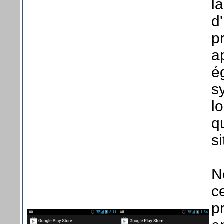
la
d
p
a
é
s
l
q
s
N
ce
p