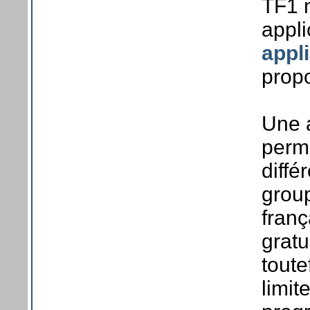
TF1 
appli
appl
propo
Une 
perme
diff
grou
franç
gratu
toute
limit