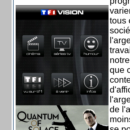
progr
varie
tous
socié
l'arg
trava
notre
que c
cont
d'aff
l'arg
de l'
moins
se po