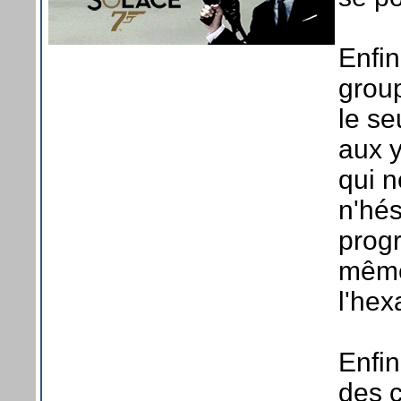
Enfin
group
le s
aux y
qui n
n'hés
prog
même
l'he
Enfin
des 