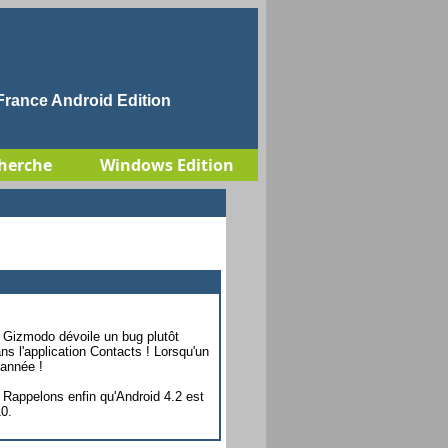
rance Android Edition
herche
Windows Edition
e Gizmodo dévoile un bug plutôt
s l'application Contacts ! Lorsqu'un
 année !
 Rappelons enfin qu'Android 4.2 est
10.