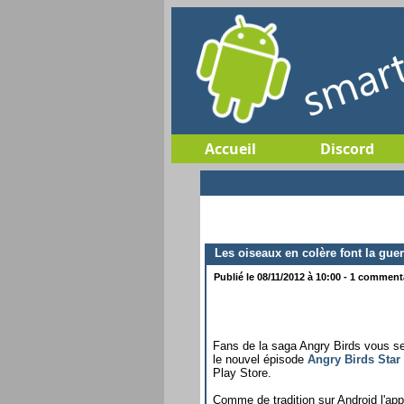
Accueil
Discord
Les oiseaux en colère font la guer
Publié le 08/11/2012 à 10:00 - 1 commentai
Fans de la saga Angry Birds vous s
le nouvel épisode
Angry Birds Star
Play Store.
Comme de tradition sur Android l'app