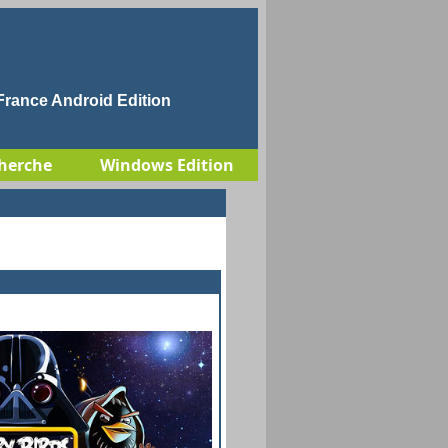
rance Android Edition
herche
Windows Edition