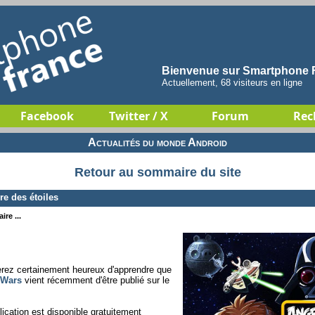
Bienvenue sur Smartphone F
Actuellement, 68 visiteurs en ligne
Facebook
Twitter / X
Forum
Rec
Actualités du monde Android
Retour au sommaire du site
re des étoiles
re ...
erez certainement heureux d'apprendre que
 Wars
vient récemment d'être publié sur le
lication est disponible gratuitement