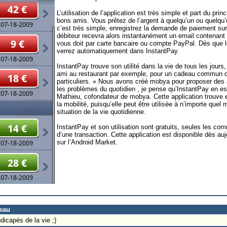
L’utilisation de l’application est très simple et part du pr
bons amis. Vous prêtez de l’argent à quelqu’un ou quelqu
c’est très simple, enregistrez la demande de paiement sur
débiteur recevra alors instantanément un email contenant 
vous doit par carte bancaire ou compte PayPal. Dès que le
verrez automatiquement dans InstantPay.
InstantPay trouve son utilité dans la vie de tous les jours
ami au restaurant par exemple, pour un cadeau commun ou
particuliers. « Nous avons créé mobya pour proposer des a
les problèmes du quotidien , je pense qu’InstantPay en e
Mathieu, cofondateur de mobya. Cette application trouve e
la mobilité, puisqu’elle peut être utilisée à n’importe que
situation de la vie quotidienne.
InstantPay et son utilisation sont gratuits, seules les c
d’une transaction. Cette application est disponible dès auj
sur l’Android Market.
peau
dicapés de la vie ;)