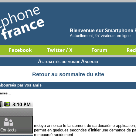
Bienvenue sur Smartphone F
Actuellement, 97 visiteurs en ligne
Facebook
Twitter / X
Forum
Rec
Actualités du monde Android
Retour au sommaire du site
mboursés par vos amis
ires ...
mobya annonce le lancement de sa deuxième application,
permet en quelques secondes d’initier une demande de pai
remboursé rapidement.