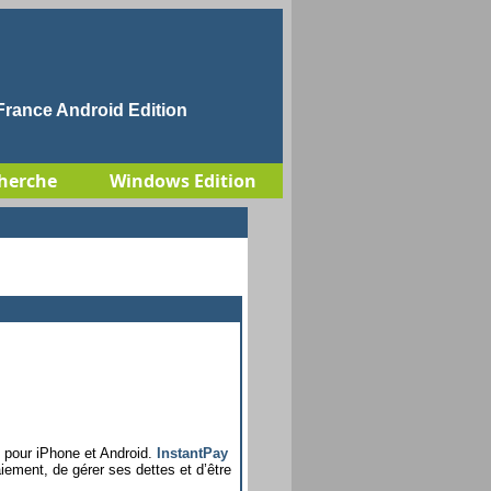
rance Android Edition
herche
Windows Edition
 pour iPhone et Android.
InstantPay
ement, de gérer ses dettes et d’être