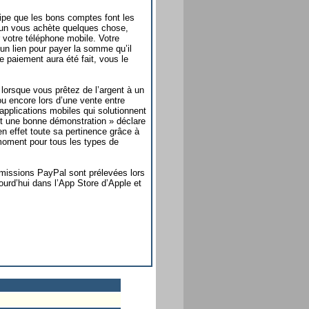
incipe que les bons comptes font les
’un vous achète quelques chose,
 votre téléphone mobile. Votre
un lien pour payer la somme qu’il
 paiement aura été fait, vous le
, lorsque vous prêtez de l’argent à un
 encore lors d’une vente entre
pplications mobiles qui solutionnent
st une bonne démonstration » déclare
n effet toute sa pertinence grâce à
l moment pour tous les types de
ommissions PayPal sont prélevées lors
ourd’hui dans l’App Store d’Apple et