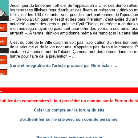
Jeudi, jour du lancement officiel de l'application à Lille, des demoiselle
les terrasses lilloises pour distribuer des flyers et présenter « drinko
lillois, sur les 193 existants, sont pour l'instant partenaires de l'opérati
: « On voulait un quartier festif et des bars Premium, c'est-à-dire d'une 
notoriété auprès des gens », précise Cyril Chiche, co-créateur de drink
« un nouveau moyen de paiement pour offrir des verres à ses amis, asso
attractif ». À terme, drinkon ambitionne même de remplacer la carte ble
C'est du côté de la Ville qu'on ne voit pas l'application d'un très bon oeil
de la sécurité et de la vie nocturne, n'apprécie pas du tout le concept. P
incitation à consommer de l'alcool. Ça nous met des bâtons dans les ro
battre pour faire de la prévention » ...
Suite et intégralité de l'article proposé par Nord éclair ...
..
ublier des commentaires il faut posséder un compte sur le Forum du site
Créer un compte sur le forum du site
S'authentifier sur le site avec son compte personnel
Retour à la page principale du site