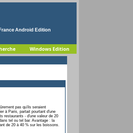
rance Android Edition
herche
Windows Edition
sûrement pas qu'ils seraient
er à Paris, partait pourtant d'une
ts restaurants - d'une valeur de 20
s tel ou tel bar. Avantage : la
ant de 20 à 40 % sur les boissons.