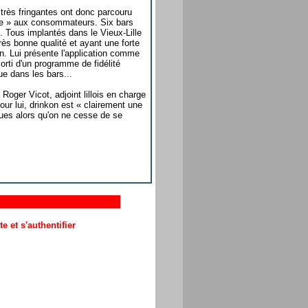
s très fringantes ont donc parcouru
n.me » aux consommateurs. Six bars
on. Tous implantés dans le Vieux-Lille
très bonne qualité et ayant une forte
on. Lui présente l'application comme
rti d'un programme de fidélité
ue dans les bars...
. Roger Vicot, adjoint lillois en charge
our lui, drinkon est « clairement une
ues alors qu'on ne cesse de se
 et s'authentifier