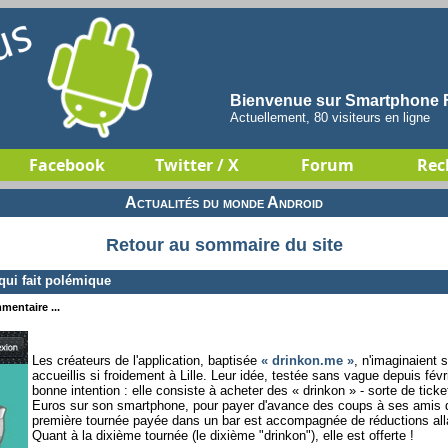
Bienvenue sur Smartphone F
Actuellement, 80 visiteurs en ligne
Facebook
Twitter / X
Forum
Rec
Actualités du monde Android
Retour au sommaire du site
ui fait polémique
mentaire ...
Les créateurs de l'application, baptisée
« drinkon.me »
, n'imaginaient 
accueillis si froidement à Lille. Leur idée, testée sans vague depuis févri
bonne intention : elle consiste à acheter des « drinkon » - sorte de ticke
Euros sur son smartphone, pour payer d'avance des coups à ses amis dan
première tournée payée dans un bar est accompagnée de réductions all
Quant à la dixième tournée (le dixième "drinkon"), elle est offerte !