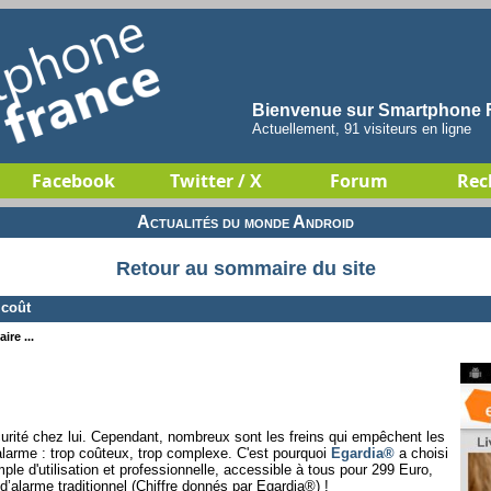
Bienvenue sur Smartphone F
Actuellement, 91 visiteurs en ligne
Facebook
Twitter / X
Forum
Rec
Actualités du monde Android
Retour au sommaire du site
 coût
ire ...
curité chez lui. Cependant, nombreux sont les freins qui empêchent les
'alarme : trop coûteux, trop complexe. C'est pourquoi
Egardia®
a choisi
mple d'utilisation et professionnelle, accessible à tous pour 299 Euro,
alarme traditionnel (Chiffre donnés par Egardia®) !