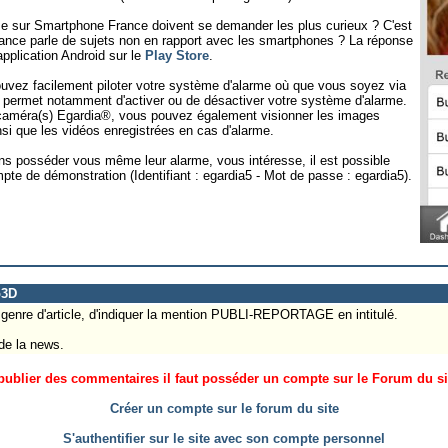
me sur Smartphone France doivent se demander les plus curieux ? C'est
ance parle de sujets non en rapport avec les smartphones ? La réponse
pplication Android sur le
Play Store
.
ouvez facilement piloter votre système d'alarme où que vous soyez via
s permet notamment d'activer ou de désactiver votre système d'alarme.
caméra(s) Egardia®, vous pouvez également visionner les images
si que les vidéos enregistrées en cas d'alarme.
 sans posséder vous même leur alarme, vous intéresse, il est possible
mpte de démonstration (Identifiant : egardia5 - Mot de passe : egardia5).
o3D
e genre d'article, d'indiquer la mention PUBLI-REPORTAGE en intitulé.
 de la news.
ublier des commentaires il faut posséder un compte sur le Forum du site
Créer un compte sur le forum du site
S'authentifier sur le site avec son compte personnel