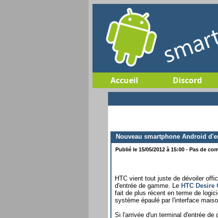
Accueil
Discord
Nouveau smartphone Android d'e
Publié le 15/05/2012 à 15:00 - Pas de com
HTC vient tout juste de dévoiler of
d'entrée de gamme. Le
HTC Desire 
fait de plus récent en terme de logi
système épaulé par l'interface mai
Si l'arrivée d'un terminal d'entrée d