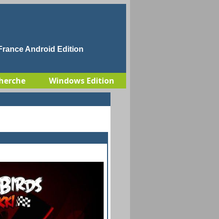
rance Android Edition
herche
Windows Edition