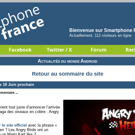
Bienvenue sur Smartphone F
Actuellement, 112 visiteurs en ligne
Facebook
Twitter / X
Forum
Rec
Actualités du monde Android
Retour au sommaire du site
e 18 Juin prochain
mentaire ...
ient tout juste d’annoncer l’arrivée
saga des oiseaux en colère : Angry
ur
le site officiel
avec la phrase «
en ? Les Angry Birds ont un
 un Mario Kart like ?