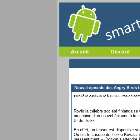
Accueil
Discord
Nouvel épisode des Angry Birds l
Publié le 23/05/2012 à 10:30 - Pas de com
Rovio la célèbre société finlandaise v
prochaine d’un nouvel épisode à la 
Birds Heikki.
En effet, un teaser est disponible s
Où est le casque de Heikki Kovalain
pressentiment ». Doit-on s’attendre à