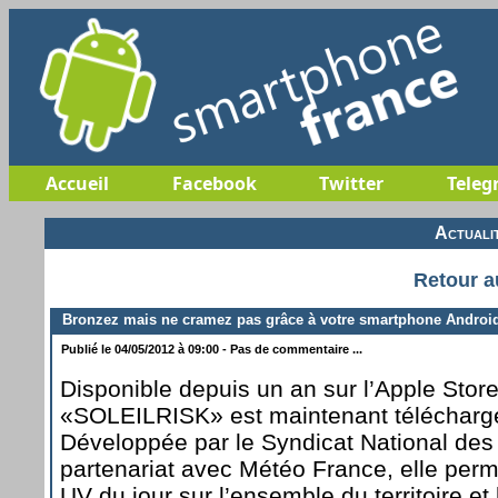
Accueil
Facebook
Twitter
Teleg
Actuali
Retour a
Bronzez mais ne cramez pas grâce à votre smartphone Androi
Publié le 04/05/2012 à 09:00 - Pas de commentaire ...
Disponible depuis un an sur l’Apple Store,
«SOLEILRISK» est maintenant téléchar
Développée par le Syndicat National de
partenariat avec Météo France, elle perme
UV du jour sur l’ensemble du territoire et