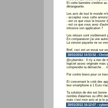
Et cette bannière s'enlève au
dérangeante.
Les avis de tout le monde m'i
- acceptez vous cette annonc
- est ce que vous la trouvez 
- est ce que vous avez d'autr
intrusive son application ?
Les retours sont visiblement p
En comparaison j'ai une autre
La version payante ne se ven
Bref, ceci est un essai sur un
30/01/2012 14:53:52 - Chris
@cyberniko : Il n'y a rien de
logiciel assez originale mais 
comprendre ta démarche ... m
Par contre bravo pour ce travai
Et concernant le coté des app
leur smartphone à 1 Euro n'ac
Ta solution de don est bonne 
nombre d'alarmes ou offrir de
mais c'est mon avis et je le 
30/01/2012 16:12:07 - cyber