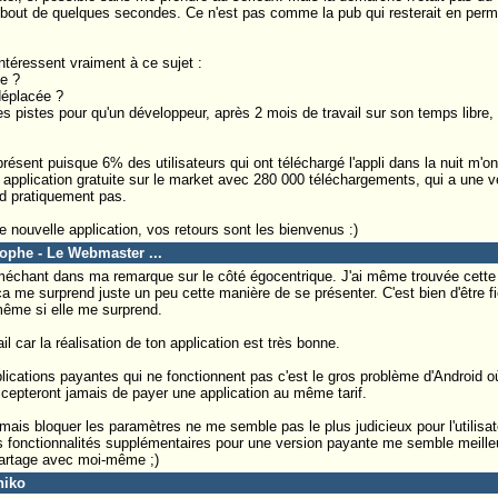
 bout de quelques secondes. Ce n'est pas comme la pub qui resterait en perm
ntéressent vraiment à ce sujet :
e ?
déplacée ?
es pistes pour qu'un développeur, après 2 mois de travail sur son temps libre
résent puisque 6% des utilisateurs qui ont téléchargé l'appli dans la nuit m'ont
 application gratuite sur le market avec 280 000 téléchargements, qui a une 
d pratiquement pas.
e nouvelle application, vos retours sont les bienvenus :)
tophe - Le Webmaster ...
 méchant dans ma remarque sur le côté égocentrique. J'ai même trouvée cette
ça me surprend juste un peu cette manière de se présenter. C'est bien d'être fie
ême si elle me surprend.
l car la réalisation de ton application est très bonne.
lications payantes qui ne fonctionnent pas c'est le gros problème d'Android 
cepteront jamais de payer une application au même tarif.
mais bloquer les paramètres ne me semble pas le plus judicieux pour l'utilisat
s fonctionnalités supplémentaires pour une version payante me semble meille
partage avec moi-même ;)
niko