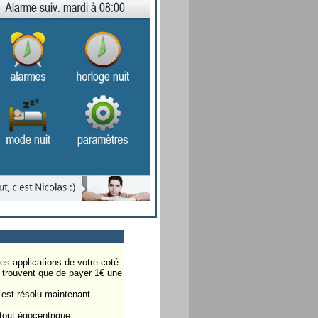
les applications de votre coté.
s trouvent que de payer 1€ une
 est résolu maintenant.
tout égocentrique.