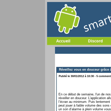
Accueil
Discord
Réveillez vous en douceur grâce 
Publié le 30/01/2012 à 10:30 - 5 commenta
En ce début de semaine, l'un de nos
réveiller en douceur. L'application a
l’écran au minimum. Puis lentement l
peut jouer à faible volume des sons d
un son d’alarme à plein volume vous 