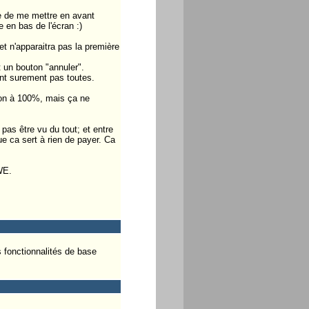
de de me mettre en avant
 en bas de l'écran :)
 et n'apparaitra pas la première
t un bouton "annuler".
ont surement pas toutes.
 don à 100%, mais ça ne
 pas être vu du tout; et entre
ue ca sert à rien de payer. Ca
WE.
es fonctionnalités de base