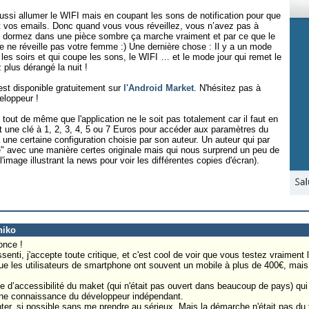
aussi allumer le WIFI mais en coupant les sons de notification pour que
 vos emails. Donc quand vous vous réveillez, vous n’avez pas à
us dormez dans une pièce sombre ça marche vraiment et par ce que le
re ne réveille pas votre femme :) Une dernière chose : Il y a un mode
 les soirs et qui coupe les sons, le WIFI … et le mode jour qui remet le
 plus dérangé la nuit !
 est disponible gratuitement sur
l'Android Market
. N'hésitez pas à
eloppeur !
 tout de même que l'application ne le soit pas totalement car il faut en
nt une clé à 1, 2, 3, 4, 5 ou 7 Euros pour accéder aux paramètres du
à une certaine configuration choisie par son auteur. Un auteur qui par
e" avec une manière certes originale mais qui nous surprend un peu de
l'image illustrant la news pour voir les différentes copies d'écran).
niko
once !
enti, j'accepte toute critique, et c'est cool de voir que vous testez vraiment 
que les utilisateurs de smartphone ont souvent un mobile à plus de 400€, mai
me d’accessibilité du maket (qui n'était pas ouvert dans beaucoup de pays) qui
cune connaissance du développeur indépendant.
nter, si possible sans me prendre au sérieux. Mais la démarche n'était pas du 