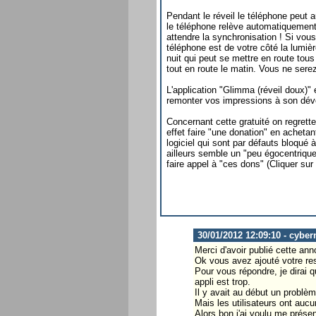
Pendant le réveil le téléphone peut 
le téléphone relève automatiquement
attendre la synchronisation ! Si vo
téléphone est de votre côté la lumiè
nuit qui peut se mettre en route tous
tout en route le matin. Vous ne serez
L'application "Glimma (réveil doux)"
remonter vos impressions à son dév
Concernant cette gratuité on regrette
effet faire "une donation" en acheta
logiciel qui sont par défauts bloqué 
ailleurs semble un "peu égocentriqu
faire appel à "ces dons" (Cliquer sur 
30/01/2012 12:09:10 - cyber
Merci d'avoir publié cette ann
Ok vous avez ajouté votre ress
Pour vous répondre, je dirai 
appli est trop.
Il y avait au début un problè
Mais les utilisateurs ont au
Alors bon j'ai voulu me prése