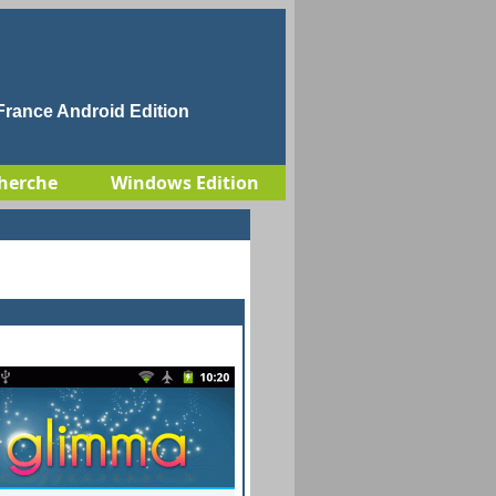
rance Android Edition
herche
Windows Edition