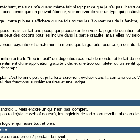
s méchant, mais ca m'a quand même fait réagir par ce que je n'ai pas l'habitu
s conscience que ca pouvait étonner, voir énerver de voir un type qui gesticule
ge : cette pub ne s'affichera qu'une fois toutes les 3 ouvertures de la fenêtre,
uées, mais j'ai fait une popup qui propose un lien vers la page de donation, e
n peut des options pour les inclure dans la partie gratuite, mais elles n'y ser
 version payante est strictement la même que la gratuite, pour ce ça soit du
 milieu entre le "trop intrusif" qui dégoutera pas mal de monde, et le fait de ne
sentiment d'une application gratuite vide, et une trop complète, ou on se dit q
de temps...
 plait c'est le principal, et je la ferai surement évoluer dans la semaine ou ce 
l des fonctions supplémentaires et une widget.
android... Mais encore un qui n'est pas 'complet'.
 pas radio(via le web of course), les logiciels de radio font réveil mais sans l
ogiciel qui fasse tout et bien...
niko
ible un bouton ou 2 pendant le réveil.