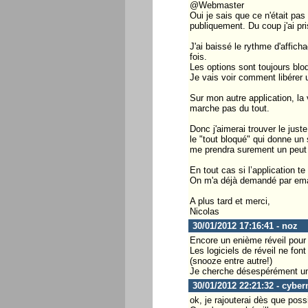
@Webmaster
Oui je sais que ce n'était pa
publiquement. Du coup j'ai pri
J'ai baissé le rythme d'afficha
fois.
Les options sont toujours bloq
Je vais voir comment libérer u
Sur mon autre application, la
marche pas du tout.
Donc j'aimerai trouver le juste
le "tout bloqué" qui donne un 
me prendra surement un peut 
En tout cas si l’application te
On m'a déjà demandé par emai
A plus tard et merci,
Nicolas
30/01/2012 17:16:41 - noz
Encore un enième réveil pour 
Les logiciels de réveil ne font
(snooze entre autre!)
Je cherche désespérément un l
30/01/2012 22:21:32 - cyber
ok, je rajouterai dès que poss