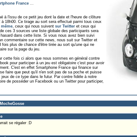
rtphone France
...
é à l'issu de ce petit jeu dont la date et l'heure de clôture
 à 18h00. Ce tirage au sort sera effectué parmi tous ceux
i même
, ceux qui nous suivent
sur Twitter
et ceux qui
r de ces 3 sources une liste globale des participants sera
 hasard dans cette liste. Si vous nous avez bien suivi
un commentaire sur cette news, nous suit sur Twitter et
ois plus de chance d'être tirée au sort qu'une qui ne
ire sur la page du jeu.
ur cette fois ci alors que nous sommes en général contre
ook pour participer à un jeu est obligatoire c'est pour avoir
ment. C'est en effet Smartphone France qui finance sur
 se faire que peut qu'il n'en soit pas de sa poche et puisse
 jeux de ce type dans le futur. Par contre fidèle à notre
toire de posséder un Facebook ou un Twitter pour participer,
o-MocheGosse
me
rait se régaler :D