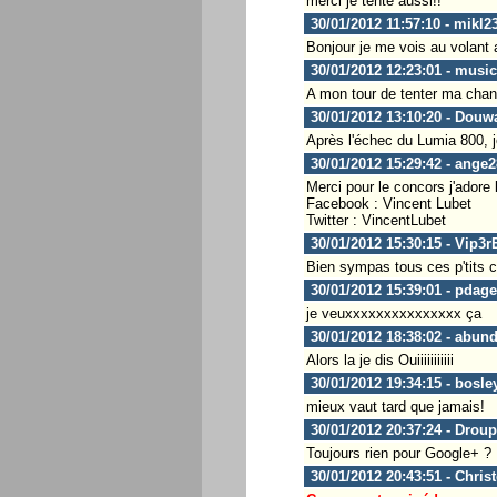
merci je tente aussi!!
30/01/2012 11:57:10 - mikl2
Bonjour je me vois au volant
30/01/2012 12:23:01 - musi
A mon tour de tenter ma chanc
30/01/2012 13:10:20 - Douw
Après l'échec du Lumia 800, j
30/01/2012 15:29:42 - ange
Merci pour le concors j'adore
Facebook : Vincent Lubet
Twitter : VincentLubet
30/01/2012 15:30:15 - Vip3r
Bien sympas tous ces p'tits co
30/01/2012 15:39:01 - pdag
je veuxxxxxxxxxxxxxxx ça
30/01/2012 18:38:02 - abun
Alors la je dis Ouiiiiiiiiiii
30/01/2012 19:34:15 - bosle
mieux vaut tard que jamais!
30/01/2012 20:37:24 - Droup
Toujours rien pour Google+ ?
30/01/2012 20:43:51 - Chris