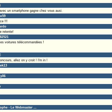
3
 avec un smartphone gagne chez vous ausi.
co59
e !!!
ardo
e retente!
282521
 les voitures télécommandées !
E
ncours, allez on y croit ! I'm in !
eek13
dy06
y
tophe - Le Webmaster ...