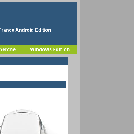
rance Android Edition
herche
Windows Edition