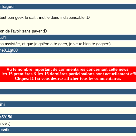
nfraguer
 tout bon geek le sait : inutile donc indispensable :D
on de l'avoir sans payer :D
te34
on assistée, et que je galère a te garer, je veux bien te gagner:)
he911gt80
Vu le nombre important de commentaires concernant cette news,
 les 15 premières & les 15 dernières participations sont actuellement aff
Cliquez ICI si vous désirez afficher tous les commentaires.
ihi
me59150
nce :)
levdk