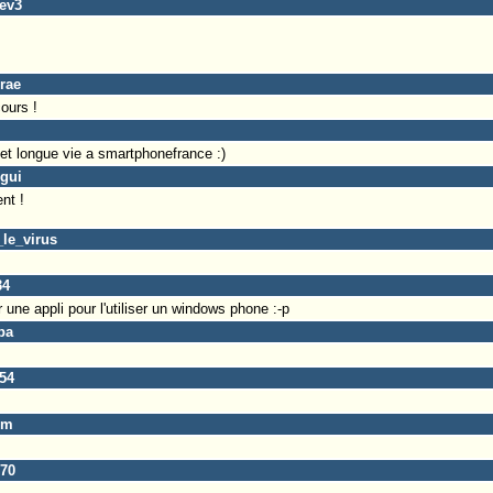
cev3
Irae
ours !
et longue vie a smartphonefrance :)
ugui
nt !
_le_virus
34
r une appli pour l'utiliser un windows phone :-p
pa
54
im
p70