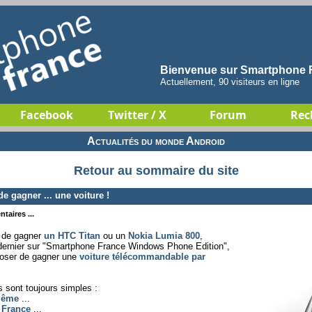
Bienvenue sur Smartphone F
Actuellement, 90 visiteurs en ligne
Facebook
Twitter / X
Forum
Rec
Actualités du monde Android
Retour au sommaire du site
gagner ... une voiture !
taires ...
 de gagner
un HTC Titan
ou un
Nokia Lumia 800
,
 dernier sur "Smartphone France Windows Phone Edition",
oser de gagner une
voiture télécommandable par
es sont toujours simples :
même
...
 France
...