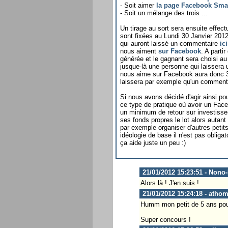
- Soit aimer
la page Facebook Sma
- Soit un mélange des trois ...
Un tirage au sort sera ensuite effectu
sont fixées au Lundi 30 Janvier 2012
qui auront laissé un commentaire
ic
nous aiment
sur Facebook
. A parti
générée et le gagnant sera choisi au
jusque-là une personne qui laissera 
nous aime sur Facebook aura donc 3 f
laissera par exemple qu'un commenta
Si nous avons décidé d'agir ainsi po
ce type de pratique où avoir un Faceb
un minimum de retour sur investisse
ses fonds propres le lot alors autant
par exemple organiser d'autres petits
idéologie de base il n'est pas obliga
ça aide juste un peu :)
21/01/2012 15:23:51 - Non
Alors là ! J'en suis !
21/01/2012 15:24:18 - atho
Humm mon petit de 5 ans pour
Super concours !