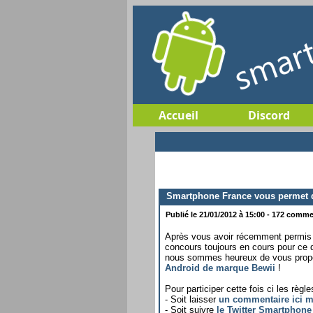
Accueil
Discord
Smartphone France vous permet de 
Publié le 21/01/2012 à 15:00 - 172 commen
Après vous avoir récemment permis
concours toujours en cours pour ce
nous sommes heureux de vous prop
Android de marque Bewii
!
Pour participer cette fois ci les règl
- Soit laisser
un commentaire ici 
- Soit suivre
le Twitter Smartphone