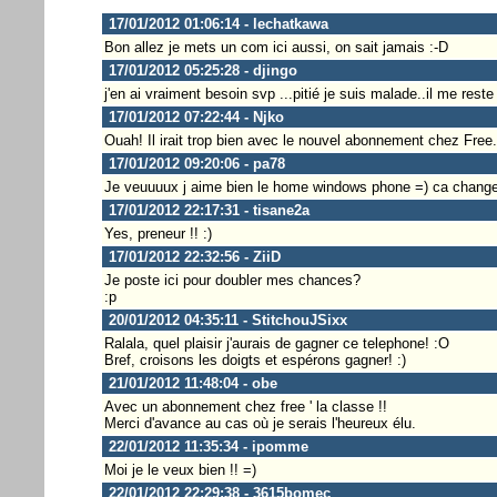
17/01/2012 01:06:14 - lechatkawa
Bon allez je mets un com ici aussi, on sait jamais :-D
17/01/2012 05:25:28 - djingo
j'en ai vraiment besoin svp ...pitié je suis malade..il me reste
17/01/2012 07:22:44 - Njko
Ouah! Il irait trop bien avec le nouvel abonnement chez Free.
17/01/2012 09:20:06 - pa78
Je veuuuux j aime bien le home windows phone =) ca chang
17/01/2012 22:17:31 - tisane2a
Yes, preneur !! :)
17/01/2012 22:32:56 - ZiiD
Je poste ici pour doubler mes chances?
:p
20/01/2012 04:35:11 - StitchouJSixx
Ralala, quel plaisir j'aurais de gagner ce telephone! :O
Bref, croisons les doigts et espérons gagner! :)
21/01/2012 11:48:04 - obe
Avec un abonnement chez free ' la classe !!
Merci d'avance au cas où je serais l'heureux élu.
22/01/2012 11:35:34 - ipomme
Moi je le veux bien !! =)
22/01/2012 22:29:38 - 3615bomec