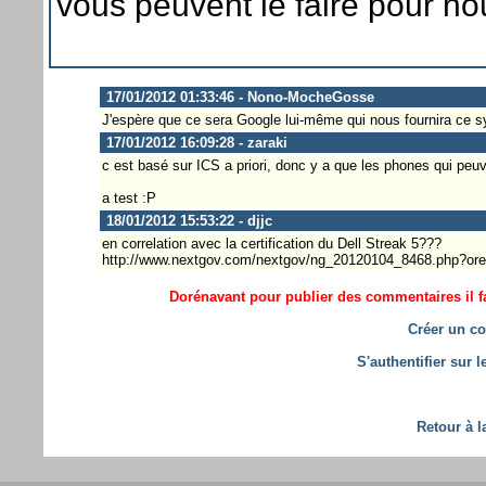
vous peuvent le faire pour nous
17/01/2012 01:33:46 - Nono-MocheGosse
J'espère que ce sera Google lui-même qui nous fournira ce s
17/01/2012 16:09:28 - zaraki
c est basé sur ICS a priori, donc y a que les phones qui pe
a test :P
18/01/2012 15:53:22 - djjc
en correlation avec la certification du Dell Streak 5???
http://www.nextgov.com/nextgov/ng_20120104_8468.php?or
Dorénavant pour publier des commentaires il fa
Créer un co
S'authentifier sur 
Retour à l